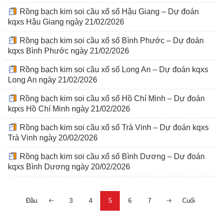
Rồng bạch kim soi cầu xổ số Hậu Giang – Dự đoán
kqxs Hậu Giang ngày 21/02/2026
Rồng bạch kim soi cầu xổ số Bình Phước – Dự đoán
kqxs Bình Phước ngày 21/02/2026
Rồng bạch kim soi cầu xổ số Long An – Dự đoán kqxs
Long An ngày 21/02/2026
Rồng bạch kim soi cầu xổ số Hồ Chí Minh – Dự đoán
kqxs Hồ Chí Minh ngày 21/02/2026
Rồng bạch kim soi cầu xổ số Trà Vinh – Dự đoán kqxs
Trà Vinh ngày 20/02/2026
Rồng bạch kim soi cầu xổ số Bình Dương – Dự đoán
kqxs Bình Dương ngày 20/02/2026
Điều
Đầu
🡠
3
4
5
6
7
🡢
Cuối
hướng