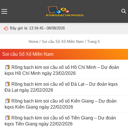
Menu
T
Bây giờ là:
13:34:45
- 08/08/2026
t
Home
/
Soi cầu Sổ Xố Miền Nam
/
Trang 5
g
Soi cầu Sổ Xố Miền Nam
Rồng bạch kim soi cầu xổ số Hồ Chí Minh – Dự đoán
kqxs Hồ Chí Minh ngày 23/02/2026
Rồng bạch kim soi cầu xổ số Đà Lạt – Dự đoán kqxs
Đà Lạt ngày 22/02/2026
Rồng bạch kim soi cầu xổ số Kiên Giang – Dự đoán
kqxs Kiên Giang ngày 22/02/2026
Rồng bạch kim soi cầu xổ số Tiền Giang – Dự đoán
kqxs Tiền Giang ngày 22/02/2026