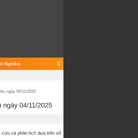
Thí
nh Nghiệm
chủ
muốn
iêu ngày 04/11/2025
tìm
u ngày 04/11/2025
gì?
 cứu và phân tích dựa trên số