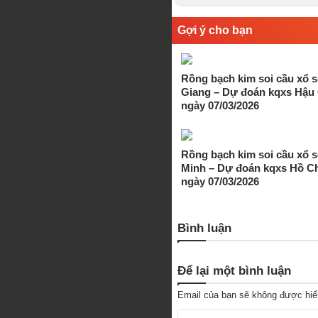
Gợi ý cho bạn
Rồng bạch kim soi cầu xổ 
Giang – Dự đoán kqxs Hậu
ngày 07/03/2026
Rồng bạch kim soi cầu xổ 
Minh – Dự đoán kqxs Hồ C
ngày 07/03/2026
Bình luận
Để lại một bình luận
Email của bạn sẽ không được hiển