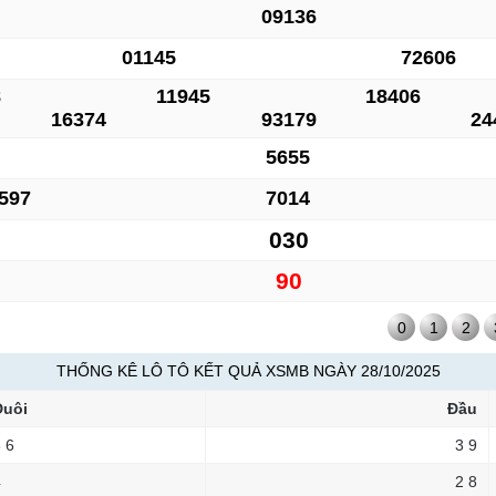
09136
01145
72606
8
11945
18406
16374
93179
24
5655
597
7014
030
90
0
1
2
THỐNG KÊ LÔ TÔ KẾT QUẢ XSMB NGÀY 28/10/2025
Đuôi
Đầu
 6
3 9
4
2 8