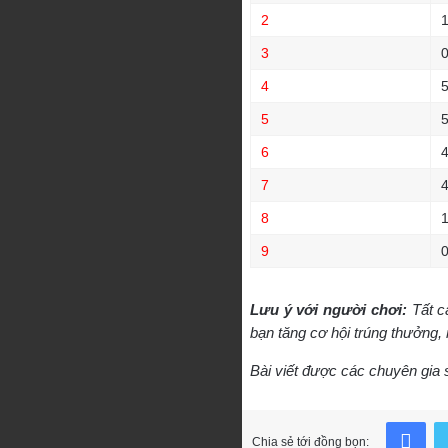
2
1
3
0
4
5
5
6
7
4
8
1
9
0
Lưu ý với người chơi:
Tất c
bạn tăng cơ hội trúng thưởng,
Bài viết được các chuyên gia s
Faceb
Chia sẻ tới đồng bọn: