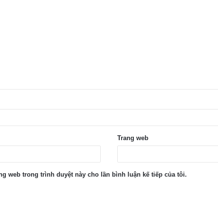
Trang web
ang web trong trình duyệt này cho lần bình luận kế tiếp của tôi.