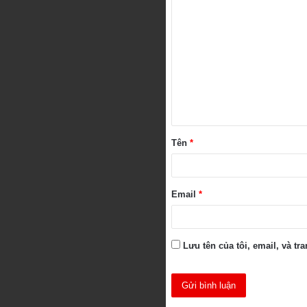
B
ì
n
h
l
u
ậ
Tên
*
n
*
Email
*
Lưu tên của tôi, email, và tr