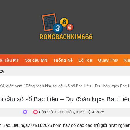
oi cầu MT
Soi cầu MN
Thống Kê
Lô Top
Quay Thử
Ki
026
 Xố Miền Nam
/
Rồng bạch kim soi cầu xổ số Bạc Liêu – Dự đoán kqxs Bạc L
i cầu xổ số Bạc Liêu – Dự đoán kqxs Bạc Liê
Cập nhật: 02:00 Tháng mười một 4, 2025
ố Bạc Liêu ngày 04/11/2025 hôm nay do các cao thủ giỏi nhất nghiên