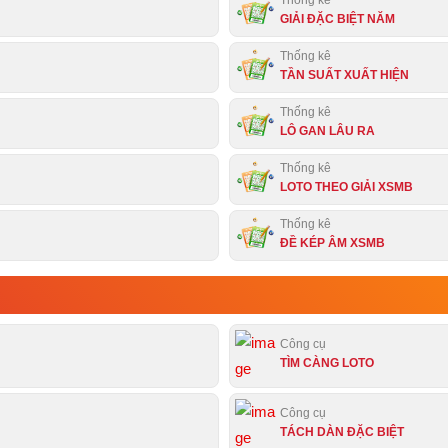
GIẢI ĐẶC BIỆT NĂM
Thống kê
TẦN SUẤT XUẤT HIỆN
Thống kê
LÔ GAN LÂU RA
Thống kê
LOTO THEO GIẢI XSMB
Thống kê
ĐỀ KÉP ÂM XSMB
Công cụ
TÌM CÀNG LOTO
Công cụ
TÁCH DÀN ĐẶC BIỆT