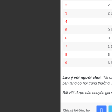
2
2
3
2 
4
5
0 
6
0
7
1 
8
6
9
6 
Lưu ý với người chơi:
Tất c
bạn tăng cơ hội trúng thưởng,
Bài viết được các chuyên gia s
Faceb
Chia sẻ tới đồng bọn: