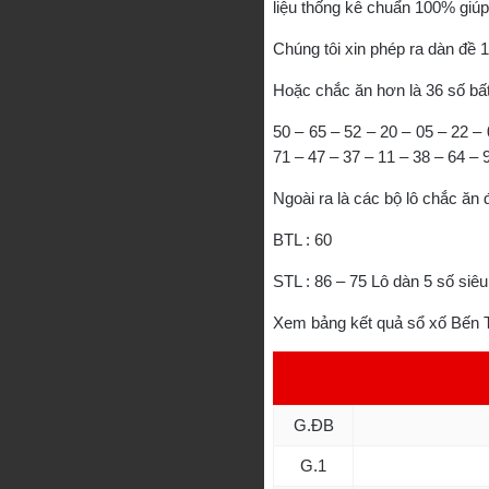
liệu thống kê chuẩn 100% giú
Chúng tôi xin phép ra dàn đề 1
Hoặc chắc ăn hơn là 36 số bất
50 – 65 – 52 – 20 – 05 – 22 – 
71 – 47 – 37 – 11 – 38 – 64 – 
Ngoài ra là các bộ lô chắc ăn 
BTL : 60
STL : 86 – 75
Lô dàn 5 số siêu 
Xem bảng kết quả sổ xố Bến T
G.ĐB
G.1