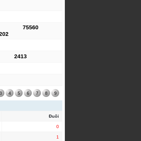
75560
202
2413
3
4
5
6
7
8
9
Đuôi
0
1