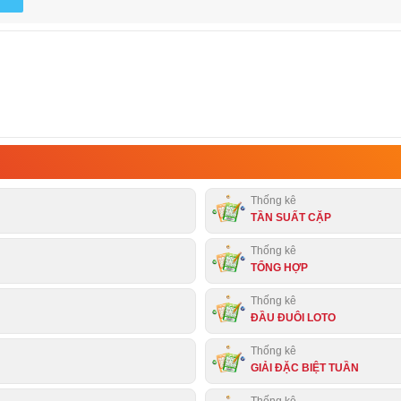
Thống kê
TẦN SUẤT CẶP
Thống kê
TỔNG HỢP
Thống kê
ĐẦU ĐUÔI LOTO
Thống kê
GIẢI ĐẶC BIỆT TUẦN
Thống kê