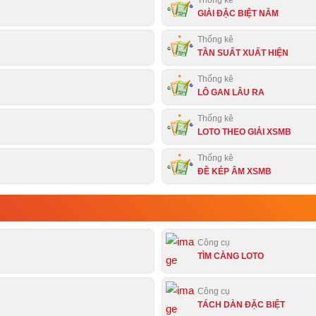
GIẢI ĐẶC BIỆT NĂM
Thống kê
TẦN SUẤT XUẤT HIỆN
Thống kê
LÔ GAN LÂU RA
Thống kê
LOTO THEO GIẢI XSMB
Thống kê
ĐỀ KÉP ÂM XSMB
Công cụ
TÌM CÀNG LOTO
Công cụ
TÁCH DÀN ĐẶC BIỆT