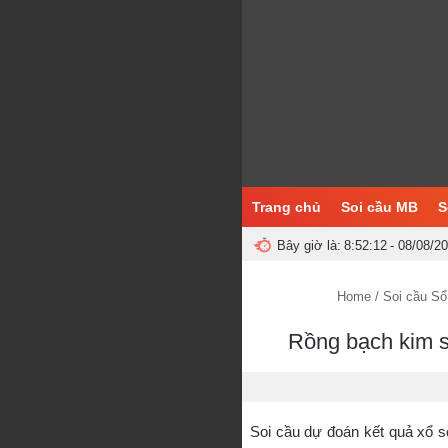
Trang chủ
Soi cầu MB
S
Bây giờ là:
8:52:13
- 08/08/2
Home
/
Soi cầu S
Rồng bạch kim s
Soi cầu dự đoán kết quả xổ s