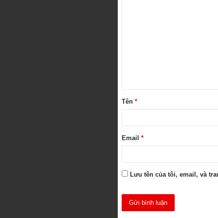
B
ì
n
h
l
u
ậ
Tên
*
n
*
Email
*
Lưu tên của tôi, email, và tr