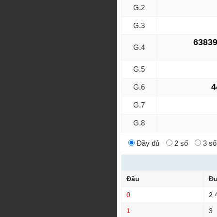
G.2
G.3
6383
G.4
G.5
4
G.6
G.7
G.8
Đầy đủ
2 số
3 số
Đầu
Đu
0
2 
1
3