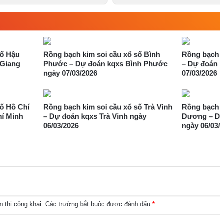
số Hậu
Rồng bạch kim soi cầu xổ số Bình
Rồng bạch 
 Giang
Phước – Dự đoán kqxs Bình Phước
– Dự đoán 
ngày 07/03/2026
07/03/2026
số Hồ Chí
Rồng bạch kim soi cầu xổ số Trà Vinh
Rồng bạch 
hí Minh
– Dự đoán kqxs Trà Vinh ngày
Dương – D
06/03/2026
ngày 06/03
 thị công khai.
Các trường bắt buộc được đánh dấu
*