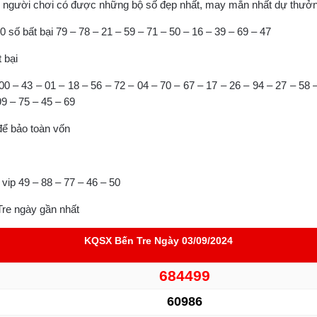
p người chơi có được những bộ số đẹp nhất, may mắn nhất dự thưởn
0 số bất bại
79 – 78 – 21 – 59 – 71 – 50 – 16 – 39 – 69 – 47
 bại
00 – 43 – 01 – 18 – 56 – 72 – 04 – 70 – 67 – 17 – 26 – 94 – 27 – 58 
99 – 75 – 45 – 69
để bảo toàn vốn
vip 49 – 88 – 77 – 46 – 50
re ngày gần nhất
KQSX Bến Tre Ngày 03/09/2024
684499
60986