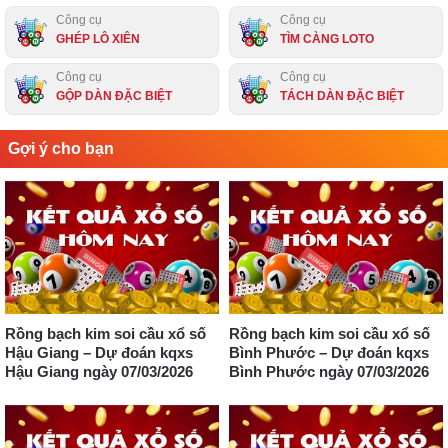
Công cụ
Công cụ
GHÉP LÔ XIÊN
TÌM CÀNG LOTO
Công cụ
Công cụ
GỘP DÀN ĐẶC BIỆT
TÁCH DÀN ĐẶC BIỆT
Gợi ý cho bạn
Rồng bạch kim soi cầu xổ số
Rồng bạch kim soi cầu xổ số
Hậu Giang – Dự đoán kqxs
Bình Phước – Dự đoán kqxs
Hậu Giang ngày 07/03/2026
Bình Phước ngày 07/03/2026