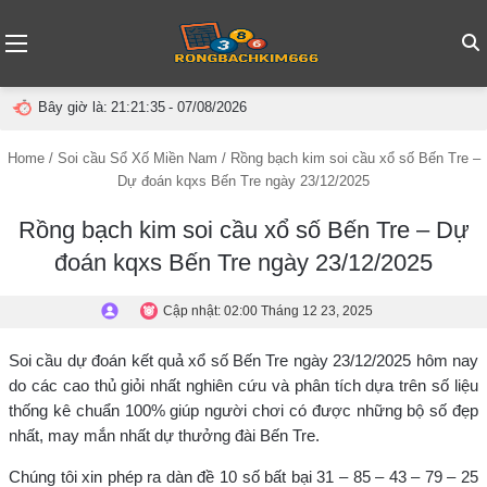
Menu
T
Bây giờ là:
21:21:35
- 07/08/2026
t
Home
/
Soi cầu Sổ Xố Miền Nam
/
Rồng bạch kim soi cầu xổ số Bến Tre –
g
Dự đoán kqxs Bến Tre ngày 23/12/2025
Rồng bạch kim soi cầu xổ số Bến Tre – Dự
đoán kqxs Bến Tre ngày 23/12/2025
Cập nhật: 02:00 Tháng 12 23, 2025
Soi cầu dự đoán kết quả xổ số Bến Tre ngày 23/12/2025 hôm nay
do các cao thủ giỏi nhất nghiên cứu và phân tích dựa trên số liệu
thống kê chuẩn 100% giúp người chơi có được những bộ số đẹp
nhất, may mắn nhất dự thưởng đài Bến Tre.
Chúng tôi xin phép ra dàn đề 10 số bất bại
31 – 85 – 43 – 79 – 25