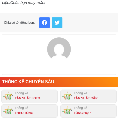
hiện.
Chúc bạn may mắn!
Facebook
Twitter
Chia sẻ tới đồng bọn:
THỐNG KÊ CHUYÊN SÂU
Thống kê
Thống kê
TẦN SUẤT LOTO
TẦN SUẤT CẶP
Thống kê
Thống kê
THEO TỔNG
TỔNG HỢP