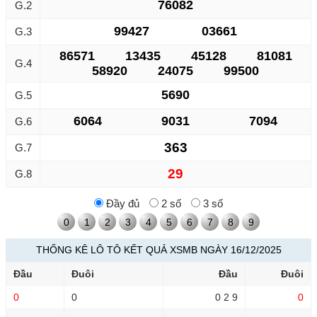
76082
G.2
99427
03661
G.3
86571
13435
45128
81081
G.4
58920
24075
99500
5690
G.5
6064
9031
7094
G.6
363
G.7
29
G.8
Đầy đủ
2 số
3 số
0
1
2
3
4
5
6
7
8
9
THỐNG KÊ LÔ TÔ KẾT QUẢ XSMB NGÀY 16/12/2025
Đầu
Đuôi
Đầu
Đuôi
0
0
0 2 9
0