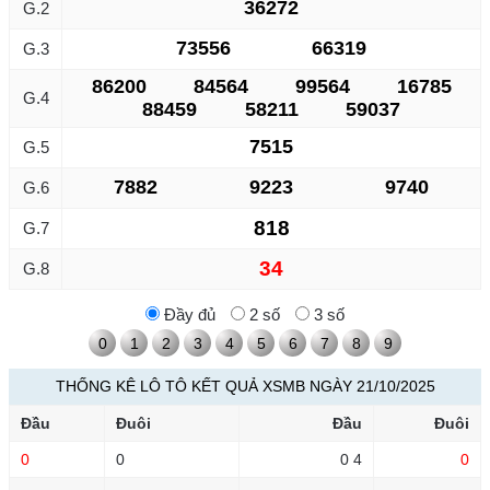
36272
G.2
73556
66319
G.3
86200
84564
99564
16785
G.4
88459
58211
59037
7515
G.5
7882
9223
9740
G.6
818
G.7
34
G.8
Đầy đủ
2 số
3 số
0
1
2
3
4
5
6
7
8
9
THỐNG KÊ LÔ TÔ KẾT QUẢ XSMB NGÀY 21/10/2025
Đầu
Đuôi
Đầu
Đuôi
0
0
0 4
0