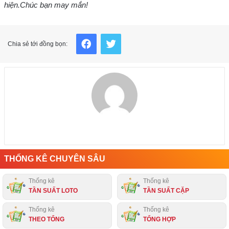
hiện.
Chúc bạn may mắn!
Facebook
Twitter
Chia sẻ tới đồng bọn:
THỐNG KÊ CHUYÊN SÂU
Thống kê
Thống kê
TẦN SUẤT LOTO
TẦN SUẤT CẶP
Thống kê
Thống kê
THEO TỔNG
TỔNG HỢP