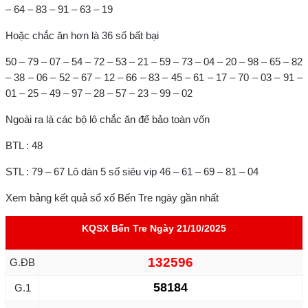
– 64 – 83 – 91 – 63 – 19
Hoặc chắc ăn hơn là 36 số bất bại
50 – 79 – 07 – 54 – 72 – 53 – 21 – 59 – 73 – 04 – 20 – 98 – 65 – 82
– 38 – 06 – 52 – 67 – 12 – 66 – 83 – 45 – 61 – 17 – 70 – 03 – 91 –
01 – 25 – 49 – 97 – 28 – 57 – 23 – 99 – 02
Ngoài ra là các bộ lô chắc ăn để bảo toàn vốn
BTL : 48
STL : 79 – 67
Lô dàn 5 số siêu vip 46 – 61 – 69 – 81 – 04
Xem bảng kết quả sổ xố Bến Tre ngày gần nhất
KQSX Bến Tre Ngày 21/10/2025
132596
G.ĐB
58184
G.1