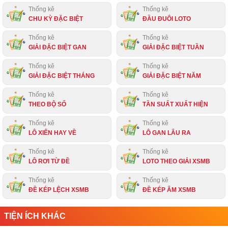
Thống kê
Thống kê
CHU KỲ ĐẶC BIỆT
ĐẦU ĐUÔI LOTO
Thống kê
Thống kê
GIẢI ĐẶC BIỆT GAN
GIẢI ĐẶC BIỆT TUẦN
Thống kê
Thống kê
GIẢI ĐẶC BIỆT THÁNG
GIẢI ĐẶC BIỆT NĂM
Thống kê
Thống kê
THEO BỘ SỐ
TẦN SUẤT XUẤT HIỆN
Thống kê
Thống kê
LÔ XIÊN HAY VỀ
LÔ GAN LÂU RA
Thống kê
Thống kê
LÔ RƠI TỪ ĐỀ
LOTO THEO GIẢI XSMB
Thống kê
Thống kê
ĐỀ KÉP LỆCH XSMB
ĐỀ KÉP ÂM XSMB
TIỆN ÍCH KHÁC