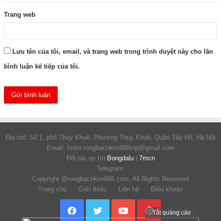
Trang web
Lưu tên của tôi, email, và trang web trong trình duyệt này cho lần
bình luận kế tiếp của tôi.
Địa chỉ: Số 1, phố Thụy Khuê, Phường Thuỵ Khuê, Quận Tây Hồ, Hà Nội
Email: hotro.rongbachkim888vip@gmail.com
Đối tác uy tín:
Bongdalu
|
7mcn
Telegram:
Copyright @rongbachkim666.com. All Rights Reserved
Trang chủ Giới thiệu Liên hệ Điều khoản
Facebook
Twitter
YouTube
Pinterest
Tắt quảng cáo