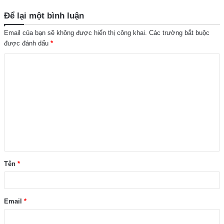
Để lại một bình luận
Email của bạn sẽ không được hiển thị công khai.
Các trường bắt buộc
được đánh dấu
*
B
ì
n
h
l
u
ậ
Tên
*
n
*
Email
*