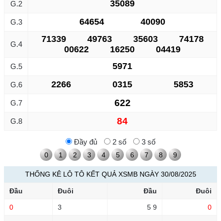
35089
G.2
64654
40090
G.3
71339
49763
35603
74178
G.4
00622
16250
04419
5971
G.5
2266
0315
5853
G.6
622
G.7
84
G.8
Đầy đủ
2 số
3 số
0
1
2
3
4
5
6
7
8
9
THỐNG KÊ LÔ TÔ KẾT QUẢ XSMB NGÀY 30/08/2025
Đầu
Đuôi
Đầu
Đuôi
0
3
5 9
0