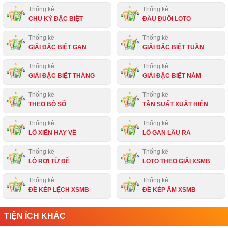
Thống kê
Thống kê
CHU KỲ ĐẶC BIỆT
ĐẦU ĐUÔI LOTO
Thống kê
Thống kê
GIẢI ĐẶC BIỆT GAN
GIẢI ĐẶC BIỆT TUẦN
Thống kê
Thống kê
GIẢI ĐẶC BIỆT THÁNG
GIẢI ĐẶC BIỆT NĂM
Thống kê
Thống kê
THEO BỘ SỐ
TẦN SUẤT XUẤT HIỆN
Thống kê
Thống kê
LÔ XIÊN HAY VỀ
LÔ GAN LÂU RA
Thống kê
Thống kê
LÔ RƠI TỪ ĐỀ
LOTO THEO GIẢI XSMB
Thống kê
Thống kê
ĐỀ KÉP LỆCH XSMB
ĐỀ KÉP ÂM XSMB
TIỆN ÍCH KHÁC