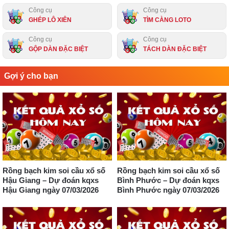
Công cụ
Công cụ
GHÉP LÔ XIÊN
TÌM CÀNG LOTO
Công cụ
Công cụ
GỘP DÀN ĐẶC BIỆT
TÁCH DÀN ĐẶC BIỆT
Gợi ý cho bạn
Rồng bạch kim soi cầu xổ số
Rồng bạch kim soi cầu xổ số
Hậu Giang – Dự đoán kqxs
Bình Phước – Dự đoán kqxs
Hậu Giang ngày 07/03/2026
Bình Phước ngày 07/03/2026