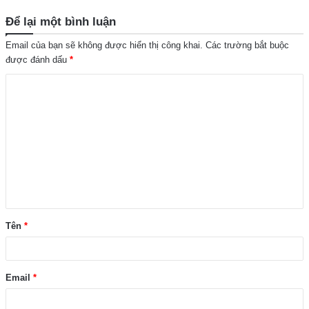
Để lại một bình luận
Email của bạn sẽ không được hiển thị công khai.
Các trường bắt buộc
được đánh dấu
*
B
ì
n
h
l
u
ậ
Tên
*
n
*
Email
*