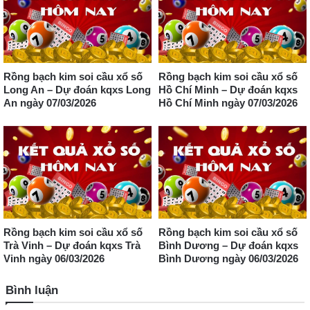
Rồng bạch kim soi cầu xổ số
Rồng bạch kim soi cầu xổ số
Long An – Dự đoán kqxs Long
Hồ Chí Minh – Dự đoán kqxs
An ngày 07/03/2026
Hồ Chí Minh ngày 07/03/2026
Rồng bạch kim soi cầu xổ số
Rồng bạch kim soi cầu xổ số
Trà Vinh – Dự đoán kqxs Trà
Bình Dương – Dự đoán kqxs
Vinh ngày 06/03/2026
Bình Dương ngày 06/03/2026
Bình luận