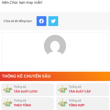
hiện.
Chúc bạn may mắn!
Facebook
Twitter
Chia sẻ tới đồng bọn:
THỐNG KÊ CHUYÊN SÂU
Thống kê
Thống kê
TẦN SUẤT LOTO
TẦN SUẤT CẶP
Thống kê
Thống kê
THEO TỔNG
TỔNG HỢP