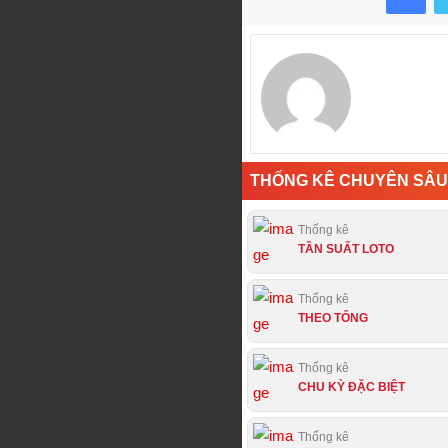
THỐNG KÊ CHUYÊN SÂU
Thống kê
TẦN SUẤT LOTO
Thống kê
THEO TỔNG
Thống kê
CHU KỲ ĐẶC BIỆT
Thống kê