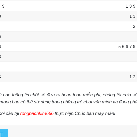
4 9
1 3 9
3
1 3
2
6
6
5 6 6 7 9
6
6
1 2
ả các thông tin chốt số đưa ra hoàn toàn miễn phí, chúng tôi chia 
 mong bạn có thể sử dụng trong những trò chơi văn minh và đúng phá
oi cầu tại
rongbachkim666
thực hiện.
Chúc bạn may mắn!
ook
Twitter