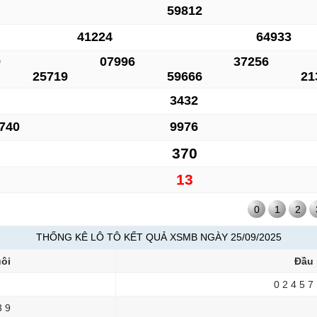
59812
41224
64933
9
07996
37256
25719
59666
21
3432
740
9976
370
13
0
1
2
THỐNG KÊ LÔ TÔ KẾT QUẢ XSMB NGÀY 25/09/2025
ôi
Đầu
0 2 4 5 7
3 9