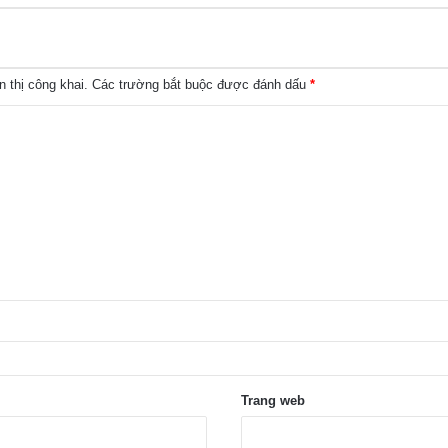
 thị công khai.
Các trường bắt buộc được đánh dấu
*
Trang web