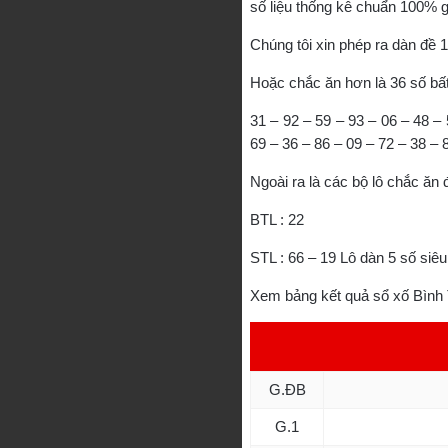
số liệu thống kê chuẩn 100% 
Chúng tôi xin phép ra dàn đề 1
Hoặc chắc ăn hơn là 36 số bất
31 – 92 – 59 – 93 – 06 – 48 – 
69 – 36 – 86 – 09 – 72 – 38 – 
Ngoài ra là các bộ lô chắc ăn 
BTL : 22
STL : 66 – 19
Lô dàn 5 số siêu 
Xem bảng kết quả sổ xố Bình
G.ĐB
G.1