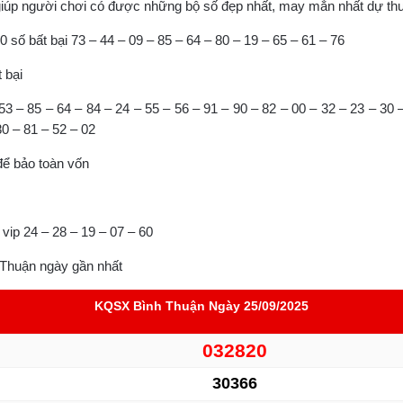
giúp người chơi có được những bộ số đẹp nhất, may mắn nhất dự th
0 số bất bại
73 – 44 – 09 – 85 – 64 – 80 – 19 – 65 – 61 – 76
 bại
53 – 85 – 64 – 84 – 24 – 55 – 56 – 91 – 90 – 82 – 00 – 32 – 23 – 30 
80 – 81 – 52 – 02
để bảo toàn vốn
vip 24 – 28 – 19 – 07 – 60
 Thuận ngày gần nhất
KQSX Bình Thuận Ngày 25/09/2025
032820
30366