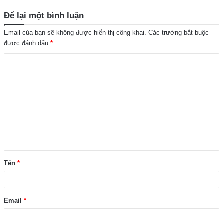
Để lại một bình luận
Email của bạn sẽ không được hiển thị công khai.
Các trường bắt buộc
được đánh dấu
*
B
ì
n
h
l
u
ậ
Tên
*
n
*
Email
*