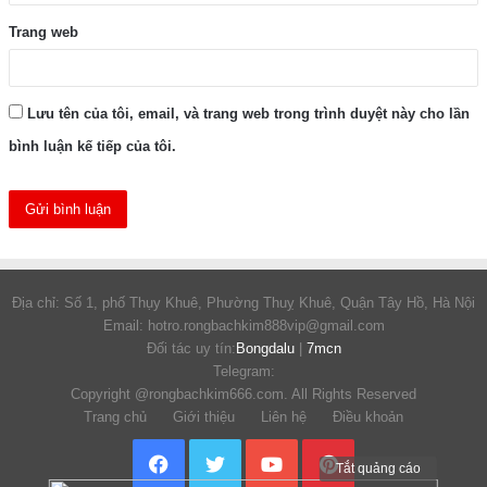
Trang web
Lưu tên của tôi, email, và trang web trong trình duyệt này cho lần
bình luận kế tiếp của tôi.
Địa chỉ: Số 1, phố Thụy Khuê, Phường Thuỵ Khuê, Quận Tây Hồ, Hà Nội
Email: hotro.rongbachkim888vip@gmail.com
Đối tác uy tín:
Bongdalu
|
7mcn
Telegram:
Copyright @rongbachkim666.com. All Rights Reserved
Trang chủ Giới thiệu Liên hệ Điều khoản
Facebook
Twitter
YouTube
Pinterest
Tắt quảng cáo