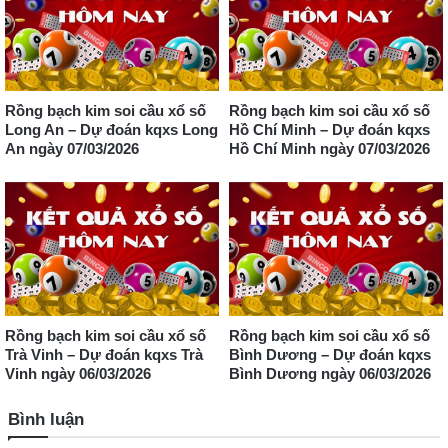
Rồng bạch kim soi cầu xổ số
Rồng bạch kim soi cầu xổ số
Long An – Dự đoán kqxs Long
Hồ Chí Minh – Dự đoán kqxs
An ngày 07/03/2026
Hồ Chí Minh ngày 07/03/2026
Rồng bạch kim soi cầu xổ số
Rồng bạch kim soi cầu xổ số
Trà Vinh – Dự đoán kqxs Trà
Bình Dương – Dự đoán kqxs
Vinh ngày 06/03/2026
Bình Dương ngày 06/03/2026
Bình luận