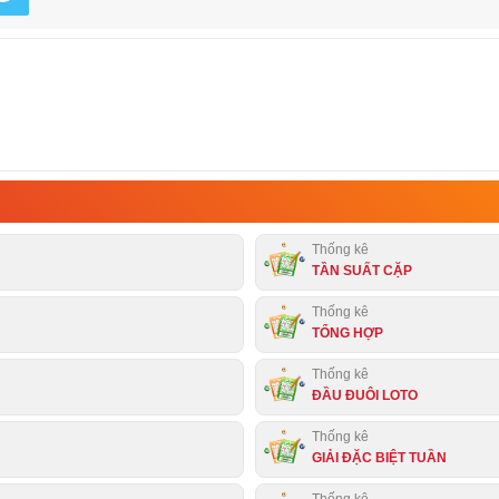
Thống kê
TẦN SUẤT CẶP
Thống kê
TỔNG HỢP
Thống kê
ĐẦU ĐUÔI LOTO
Thống kê
GIẢI ĐẶC BIỆT TUẦN
Thống kê