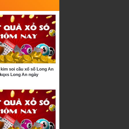
kim soi cầu xổ số Long An
kqxs Long An ngày