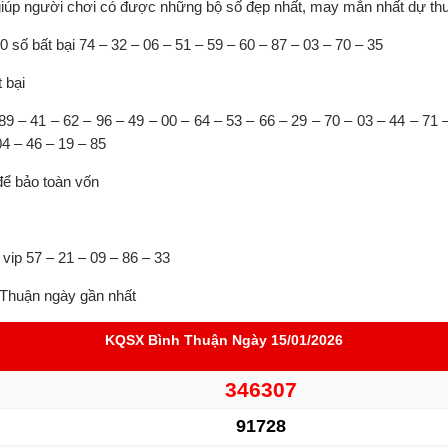
giúp người chơi có được những bộ số đẹp nhất, may mắn nhất dự th
0 số bất bại
74 – 32 – 06 – 51 – 59 – 60 – 87 – 03 – 70 – 35
 bại
89 – 41 – 62 – 96 – 49 – 00 – 64 – 53 – 66 – 29 – 70 – 03 – 44 – 71 
04 – 46 – 19 – 85
để bảo toàn vốn
vip 57 – 21 – 09 – 86 – 33
 Thuận ngày gần nhất
KQSX Bình Thuận Ngày 15/01/2026
346307
91728