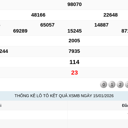
98070
48166
22648
5
65057
14887
69289
15245
87
2005
244
7935
114
23
0
1
2
THỐNG KÊ LÔ TÔ KẾT QUẢ XSMB NGÀY 15/01/2026
i
Đầ