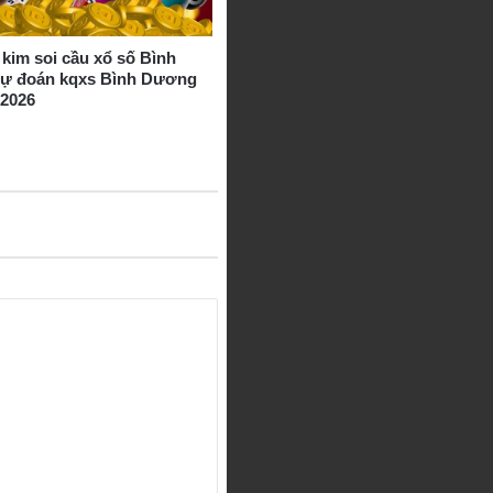
kim soi cầu xổ số Bình
ự đoán kqxs Bình Dương
/2026