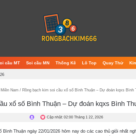
oi cầu MT
Soi cầu MN
Thống Kê
Lô Top
Quay Thử
Ki
026
ố Miền Nam
/
Rồng bạch kim soi cầu xổ số Bình Thuận – Dự đoán kqxs Bình 
cầu xổ số Bình Thuận – Dự đoán kqxs Bình Th
Cập nhật: 02:00 Tháng 1 22, 2026
ố Bình Thuận ngày 22/01/2026 hôm nay do các cao thủ giỏi nhất ngh