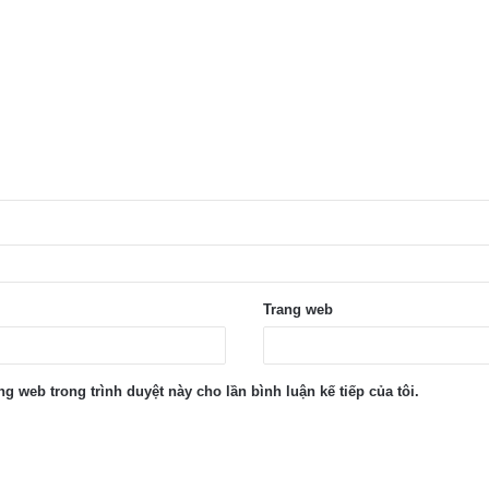
Trang web
ang web trong trình duyệt này cho lần bình luận kế tiếp của tôi.