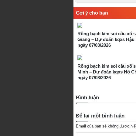
Gợi ý cho bạn
Rồng bạch kim soi cầu xổ 
Giang – Dự đoán kqxs Hậu
ngày 07/03/2026
Rồng bạch kim soi cầu xổ 
Minh – Dự đoán kqxs Hồ C
ngày 07/03/2026
Bình luận
Để lại một bình luận
Email của bạn sẽ không được hiển