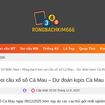
oi cầu MT
Soi cầu MN
Thống Kê
Lô Top
Quay Thử
Ki
2026
ổ Xố Miền Nam
/
Rồng bạch kim soi cầu xổ số Cà Mau – Dự đoán kqxs Cà M
oi cầu xổ số Cà Mau – Dự đoán kqxs Cà Mau
Cập nhật: 02:00 Tháng 12 8, 2025
ố Cà Mau ngày 08/12/2025 hôm nay do các cao thủ giỏi nhất nghiên