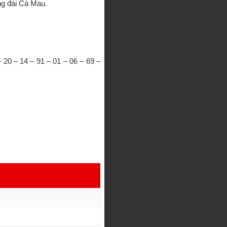
ng đài Cà Mau.
– 20 – 14 – 91 – 01 – 06 – 69 –