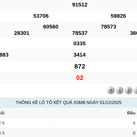
91512
53706
59826
4
60560
78573
28301
78537
36
0335
883
3414
872
02
0
1
2
THỐNG KÊ LÔ TÔ KẾT QUẢ XSMB NGÀY 01/12/2025
ôi
Đầu
2 6
6
4 5
0