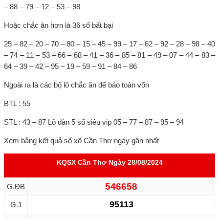
– 88 – 79 – 12 – 53 – 98
Hoặc chắc ăn hơn là 36 số bất bại
25 – 82 – 20 – 70 – 80 – 15 – 45 – 99 – 17 – 62 – 92 – 28 – 98 – 40
– 74 – 11 – 53 – 66 – 68 – 41 – 36 – 85 – 81 – 49 – 07 – 44 – 83 –
64 – 39 – 42 – 95 – 19 – 59 – 91 – 84 – 86
Ngoài ra là các bộ lô chắc ăn để bảo toàn vốn
BTL : 55
STL : 43 – 87
Lô dàn 5 số siêu vip 05 – 77 – 87 – 95 – 94
Xem bảng kết quả sổ xố Cần Thơ ngày gần nhất
KQSX Cần Thơ Ngày 28/08/2024
546658
G.ĐB
95113
G.1