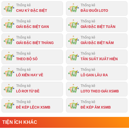
Thống kê
Thống kê
CHU KỲ ĐẶC BIỆT
ĐẦU ĐUÔI LOTO
Thống kê
Thống kê
GIẢI ĐẶC BIỆT GAN
GIẢI ĐẶC BIỆT TUẦN
Thống kê
Thống kê
GIẢI ĐẶC BIỆT THÁNG
GIẢI ĐẶC BIỆT NĂM
Thống kê
Thống kê
THEO BỘ SỐ
TẦN SUẤT XUẤT HIỆN
Thống kê
Thống kê
LÔ XIÊN HAY VỀ
LÔ GAN LÂU RA
Thống kê
Thống kê
LÔ RƠI TỪ ĐỀ
LOTO THEO GIẢI XSMB
Thống kê
Thống kê
ĐỀ KÉP LỆCH XSMB
ĐỀ KÉP ÂM XSMB
TIỆN ÍCH KHÁC