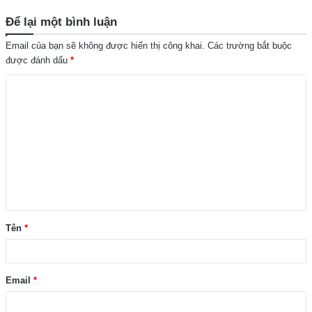
Để lại một bình luận
Email của bạn sẽ không được hiển thị công khai.
Các trường bắt buộc
được đánh dấu
*
B
ì
n
h
l
u
ậ
Tên
*
n
*
Email
*