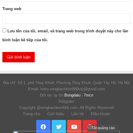
Trang web
Lưu tên của tôi, email, và trang web trong trình duyệt này cho lần
bình luận kế tiếp của tôi.
Địa chỉ: Số 1, phố Thụy Khuê, Phường Thuỵ Khuê, Quận Tây Hồ, Hà Nội
Email: hotro.rongbachkim888vip@gmail.com
Đối tác uy tín:
Bongdalu
|
7mcn
Telegram:
Copyright @rongbachkim666.com. All Rights Reserved
Trang chủ Giới thiệu Liên hệ Điều khoản
Facebook
Twitter
YouTube
Pinterest
Tắt quảng cáo