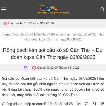
Menu
T
Bây giờ là:
14:12:21
- 09/08/2026
t
Home
/
Soi cầu Sổ Xố Miền Nam
/
Rồng bạch kim soi cầu xổ số Cần Thơ
g
– Dự đoán kqxs Cần Thơ ngày 03/09/2025
Rồng bạch kim soi cầu xổ số Cần Thơ – Dự
đoán kqxs Cần Thơ ngày 03/09/2025
Cập nhật: 02:00 Tháng 9 3, 2025
Soi cầu dự đoán kết quả xổ số Cần Thơ ngày 03/09/2025 hôm
nay do các cao thủ giỏi nhất nghiên cứu và phân tích dựa trên số
liệu thống kê chuẩn 100% giúp người chơi có được những bộ số
đẹp nhất, may mắn nhất dự thưởng đài Cần Thơ.
Chúng tôi xin phép ra dàn đề 10 số bất bại
28 – 04 – 72 – 51 – 45