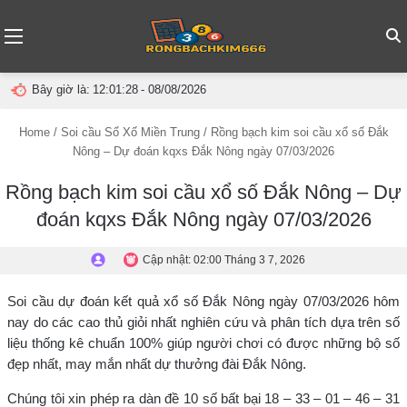
Menu
T
Bây giờ là:
12:01:28
- 08/08/2026
t
Home
/
Soi cầu Sổ Xố Miền Trung
/
Rồng bạch kim soi cầu xổ số Đắk
g
Nông – Dự đoán kqxs Đắk Nông ngày 07/03/2026
Rồng bạch kim soi cầu xổ số Đắk Nông – Dự
đoán kqxs Đắk Nông ngày 07/03/2026
Cập nhật: 02:00 Tháng 3 7, 2026
Soi cầu dự đoán kết quả xổ số Đắk Nông ngày 07/03/2026 hôm
nay do các cao thủ giỏi nhất nghiên cứu và phân tích dựa trên số
liệu thống kê chuẩn 100% giúp người chơi có được những bộ số
đẹp nhất, may mắn nhất dự thưởng đài Đắk Nông.
Chúng tôi xin phép ra dàn đề 10 số bất bại
18 – 33 – 01 – 46 – 31