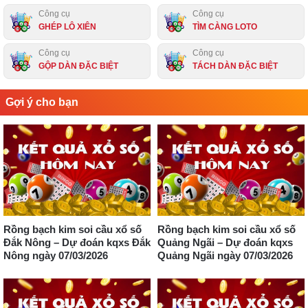
Công cụ
Công cụ
GHÉP LÔ XIÊN
TÌM CÀNG LOTO
Công cụ
Công cụ
GỘP DÀN ĐẶC BIỆT
TÁCH DÀN ĐẶC BIỆT
Gợi ý cho bạn
Rồng bạch kim soi cầu xổ số
Rồng bạch kim soi cầu xổ số
Đắk Nông – Dự đoán kqxs Đắk
Quảng Ngãi – Dự đoán kqxs
Nông ngày 07/03/2026
Quảng Ngãi ngày 07/03/2026