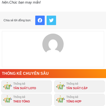
hiện.
Chúc bạn may mắn!
Facebook
Twitter
Chia sẻ tới đồng bọn:
THỐNG KÊ CHUYÊN SÂU
Thống kê
Thống kê
TẦN SUẤT LOTO
TẦN SUẤT CẶP
Thống kê
Thống kê
THEO TỔNG
TỔNG HỢP