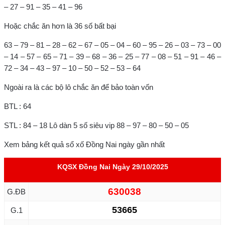
– 27 – 91 – 35 – 41 – 96
Hoặc chắc ăn hơn là 36 số bất bại
63 – 79 – 81 – 28 – 62 – 67 – 05 – 04 – 60 – 95 – 26 – 03 – 73 – 00
– 14 – 57 – 65 – 71 – 39 – 68 – 36 – 25 – 77 – 08 – 51 – 91 – 46 –
72 – 34 – 43 – 97 – 10 – 50 – 52 – 53 – 64
Ngoài ra là các bộ lô chắc ăn để bảo toàn vốn
BTL : 64
STL : 84 – 18
Lô dàn 5 số siêu vip 88 – 97 – 80 – 50 – 05
Xem bảng kết quả sổ xố Đồng Nai ngày gần nhất
KQSX Đồng Nai Ngày 29/10/2025
630038
G.ĐB
53665
G.1