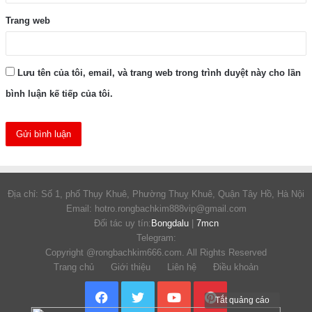
Trang web
Lưu tên của tôi, email, và trang web trong trình duyệt này cho lần
bình luận kế tiếp của tôi.
Địa chỉ: Số 1, phố Thụy Khuê, Phường Thuỵ Khuê, Quận Tây Hồ, Hà Nội
Email: hotro.rongbachkim888vip@gmail.com
Đối tác uy tín:
Bongdalu
|
7mcn
Telegram:
Copyright @rongbachkim666.com. All Rights Reserved
Trang chủ Giới thiệu Liên hệ Điều khoản
Facebook
Twitter
YouTube
Pinterest
Tắt quảng cáo