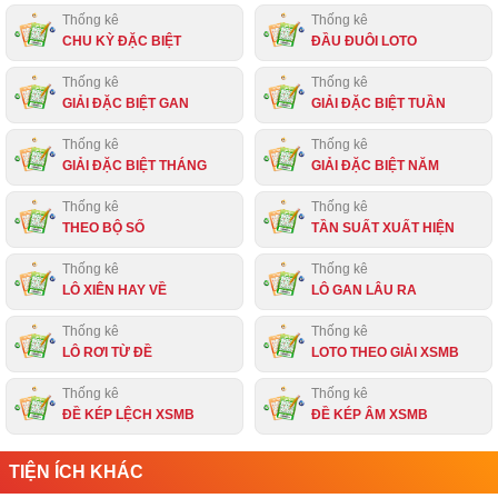
Thống kê
Thống kê
CHU KỲ ĐẶC BIỆT
ĐẦU ĐUÔI LOTO
Thống kê
Thống kê
GIẢI ĐẶC BIỆT GAN
GIẢI ĐẶC BIỆT TUẦN
Thống kê
Thống kê
GIẢI ĐẶC BIỆT THÁNG
GIẢI ĐẶC BIỆT NĂM
Thống kê
Thống kê
THEO BỘ SỐ
TẦN SUẤT XUẤT HIỆN
Thống kê
Thống kê
LÔ XIÊN HAY VỀ
LÔ GAN LÂU RA
Thống kê
Thống kê
LÔ RƠI TỪ ĐỀ
LOTO THEO GIẢI XSMB
Thống kê
Thống kê
ĐỀ KÉP LỆCH XSMB
ĐỀ KÉP ÂM XSMB
TIỆN ÍCH KHÁC