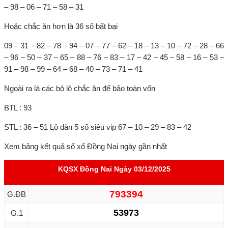
– 98 – 06 – 71 – 58 – 31
Hoặc chắc ăn hơn là 36 số bất bại
09 – 31 – 82 – 78 – 94 – 07 – 77 – 62 – 18 – 13 – 10 – 72 – 28 – 66
– 96 – 50 – 37 – 65 – 88 – 76 – 83 – 17 – 42 – 45 – 58 – 16 – 53 –
91 – 98 – 99 – 64 – 68 – 40 – 73 – 71 – 41
Ngoài ra là các bộ lô chắc ăn để bảo toàn vốn
BTL : 93
STL : 36 – 51
Lô dàn 5 số siêu vip 67 – 10 – 29 – 83 – 42
Xem bảng kết quả sổ xố Đồng Nai ngày gần nhất
KQSX Đồng Nai Ngày 03/12/2025
793394
G.ĐB
53973
G.1