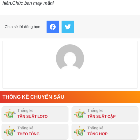
hiện.
Chúc bạn may mắn!
Facebook
Twitter
Chia sẻ tới đồng bọn:
THỐNG KÊ CHUYÊN SÂU
Thống kê
Thống kê
TẦN SUẤT LOTO
TẦN SUẤT CẶP
Thống kê
Thống kê
THEO TỔNG
TỔNG HỢP