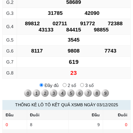
58689
G.2
31785
42090
G.3
89812
02711
91772
72388
G.4
43133
84415
98855
3545
G.5
8117
9808
7743
G.6
619
G.7
23
G.8
Đầy đủ
2 số
3 số
0
1
2
3
4
5
6
7
8
9
THỐNG KÊ LÔ TÔ KẾT QUẢ XSMB NGÀY 03/12/2025
Đầu
Đuôi
Đầu
Đuôi
0
8
9
0