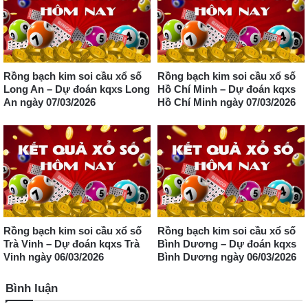
Rồng bạch kim soi cầu xổ số
Rồng bạch kim soi cầu xổ số
Long An – Dự đoán kqxs Long
Hồ Chí Minh – Dự đoán kqxs
An ngày 07/03/2026
Hồ Chí Minh ngày 07/03/2026
Rồng bạch kim soi cầu xổ số
Rồng bạch kim soi cầu xổ số
Trà Vinh – Dự đoán kqxs Trà
Bình Dương – Dự đoán kqxs
Vinh ngày 06/03/2026
Bình Dương ngày 06/03/2026
Bình luận