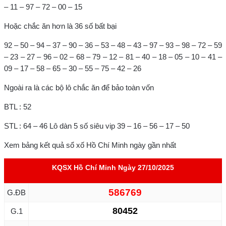
– 11 – 97 – 72 – 00 – 15
Hoặc chắc ăn hơn là 36 số bất bại
92 – 50 – 94 – 37 – 90 – 36 – 53 – 48 – 43 – 97 – 93 – 98 – 72 – 59
– 23 – 27 – 96 – 02 – 68 – 79 – 12 – 81 – 40 – 18 – 05 – 10 – 41 –
09 – 17 – 58 – 65 – 30 – 55 – 75 – 42 – 26
Ngoài ra là các bộ lô chắc ăn để bảo toàn vốn
BTL : 52
STL : 64 – 46
Lô dàn 5 số siêu vip 39 – 16 – 56 – 17 – 50
Xem bảng kết quả sổ xố Hồ Chí Minh ngày gần nhất
KQSX Hồ Chí Minh Ngày 27/10/2025
586769
G.ĐB
80452
G.1