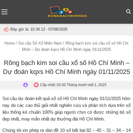
Menu
T
Bây giờ là:
10:34:12
- 07/08/2026
t
Home
/
Soi cầu Sổ Xố Miền Nam
/
Rồng bạch kim soi cầu xổ số Hồ Chí
g
Minh – Dự đoán kqxs Hồ Chí Minh ngày 01/11/2025
Rồng bạch kim soi cầu xổ số Hồ Chí Minh –
Dự đoán kqxs Hồ Chí Minh ngày 01/11/2025
Cập nhật: 02:00 Tháng mười một 1, 2025
Soi cầu dự đoán kết quả xổ số Hồ Chí Minh ngày 01/11/2025 hôm
nay do các cao thủ giỏi nhất nghiên cứu và phân tích dựa trên số
liệu thống kê chuẩn 100% giúp người chơi có được những bộ số
đẹp nhất, may mắn nhất dự thưởng đài Hồ Chí Minh.
Chúng tôi xin phép ra dàn đề 10 số bất bại
82 – 45 – 31 – 34 – 14