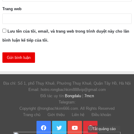
Trang web
Lưu tên của tôi, email, và trang web trong trình duyệt này cho lần
bình luận kế tiếp của tôi.
Địa chỉ: Số 1, phố Thụy Khuê, Phường Thuỵ Khuê, Quận Tây Hồ, Hà Nội
Email: hotro.rongbachkim888vip@gmail.com
Đối tác uy tín:
Bongdalu
|
7mcn
Telegram:
Copyright @rongbachkim666.com. All Rights Reserved
Trang chủ Giới thiệu Liên hệ Điều khoản
Facebook
Twitter
YouTube
Pinterest
Tắt quảng cáo