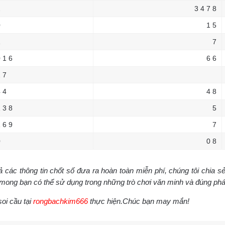
2
3 4 7 8
0
1 5
1
7
 1 6
6 6
 7
 4
4 8
 3 8
5
 6 9
7
0
0 8
ả các thông tin chốt số đưa ra hoàn toàn miễn phí, chúng tôi chia 
 mong bạn có thể sử dụng trong những trò chơi văn minh và đúng phá
oi cầu tại
rongbachkim666
thực hiện.
Chúc bạn may mắn!