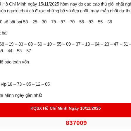
ố Hồ Chí Minh ngày 15/11/2025 hôm nay do các cao thủ giỏi nhất ngh
giúp người chơi có được những bộ số đẹp nhất, may mắn nhất dự th
0 số bất bại
58 – 25 – 30 – 79 – 97 – 70 – 56 – 93 – 55 – 36
 bại
68 – 19 – 83 – 88 – 60 – 10 – 55 – 09 – 37 – 13 – 64 – 23 – 47 – 51 
39 – 44 – 53 – 57
để bảo toàn vốn
vip 18 – 73 – 85 – 12 – 65
hí Minh ngày gần nhất
KQSX Hồ Chí Minh Ngày 10/11/2025
837009