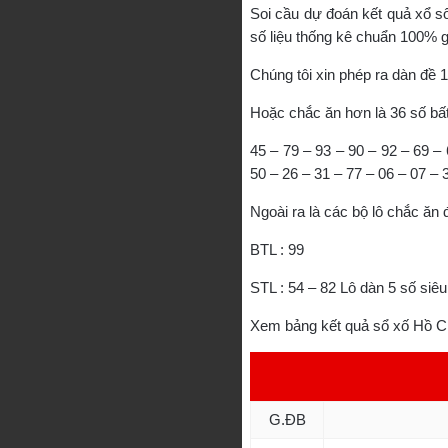
Soi cầu dự đoán kết quả xổ s
số liệu thống kê chuẩn 100% 
Chúng tôi xin phép ra dàn đề 1
Hoặc chắc ăn hơn là 36 số bất
45 – 79 – 93 – 90 – 92 – 69 – 
50 – 26 – 31 – 77 – 06 – 07 – 
Ngoài ra là các bộ lô chắc ăn 
BTL : 99
STL : 54 – 82
Lô dàn 5 số siêu 
Xem bảng kết quả sổ xố Hồ C
G.ĐB