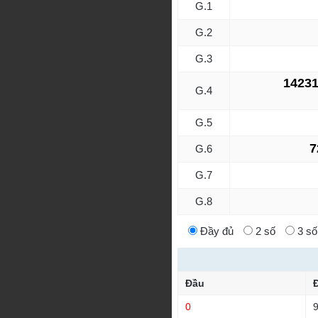
G.1
G.2
G.3
1423
G.4
G.5
7
G.6
G.7
G.8
Đầy đủ
2 số
3 số
Đầu
0