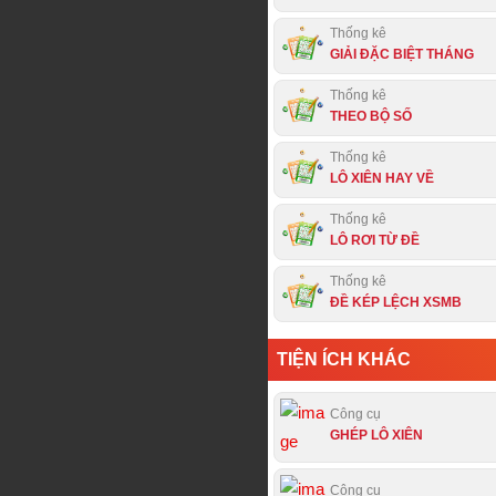
Thống kê
GIẢI ĐẶC BIỆT THÁNG
Thống kê
THEO BỘ SỐ
Thống kê
LÔ XIÊN HAY VỀ
Thống kê
LÔ RƠI TỪ ĐỀ
Thống kê
ĐỀ KÉP LỆCH XSMB
TIỆN ÍCH KHÁC
Công cụ
GHÉP LÔ XIÊN
Công cụ