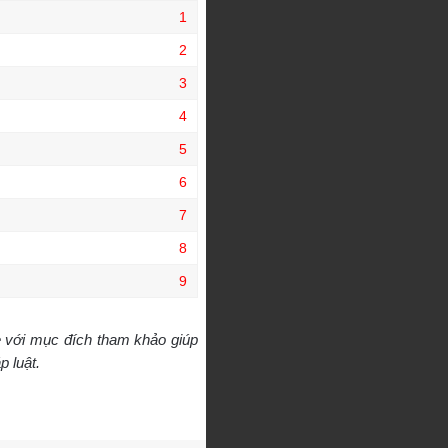
1
2
3
4
5
6
7
8
9
sẻ với mục đích tham khảo giúp
p luật.