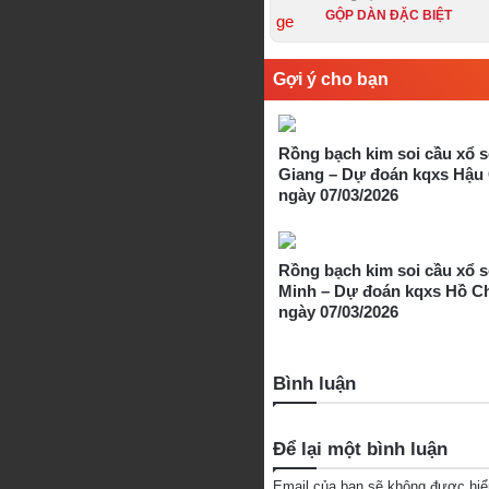
GỘP DÀN ĐẶC BIỆT
Gợi ý cho bạn
Rồng bạch kim soi cầu xổ 
Giang – Dự đoán kqxs Hậu
ngày 07/03/2026
Rồng bạch kim soi cầu xổ 
Minh – Dự đoán kqxs Hồ C
ngày 07/03/2026
Bình luận
Để lại một bình luận
Email của bạn sẽ không được hiển