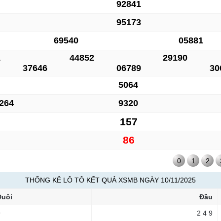
92841
95173
69540
05881
1
44852
29190
37646
06789
30
5064
264
9320
157
86
0
1
2
THỐNG KÊ LÔ TÔ KẾT QUẢ XSMB NGÀY 10/11/2025
Đuôi
Đầu
9
2 4 9