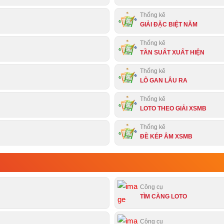
Thống kê
GIẢI ĐẶC BIỆT NĂM
Thống kê
TẦN SUẤT XUẤT HIỆN
Thống kê
LÔ GAN LÂU RA
Thống kê
LOTO THEO GIẢI XSMB
Thống kê
ĐỀ KÉP ÂM XSMB
Công cụ
TÌM CÀNG LOTO
Công cụ