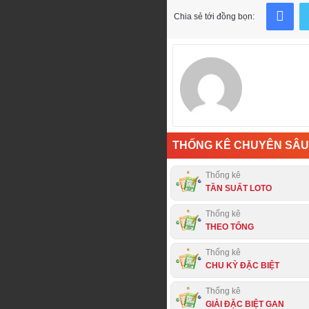
Faceb
Chia sẻ tới đồng bọn:
THỐNG KÊ CHUYÊN SÂU
Thống kê
TẦN SUẤT LOTO
Thống kê
THEO TỔNG
Thống kê
CHU KỲ ĐẶC BIỆT
Thống kê
GIẢI ĐẶC BIỆT GAN