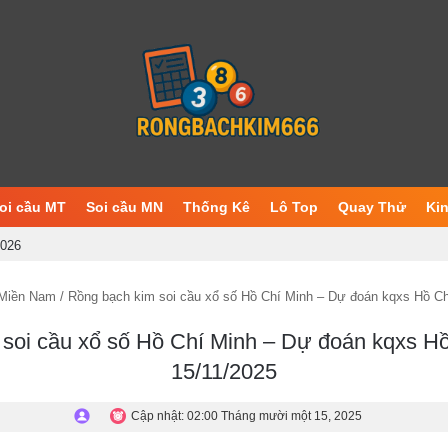
oi cầu MT
Soi cầu MN
Thống Kê
Lô Top
Quay Thử
Ki
2026
 Miền Nam
/
Rồng bạch kim soi cầu xổ số Hồ Chí Minh – Dự đoán kqxs Hồ Ch
soi cầu xổ số Hồ Chí Minh – Dự đoán kqxs H
15/11/2025
Cập nhật: 02:00 Tháng mười một 15, 2025