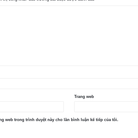
Trang web
ang web trong trình duyệt này cho lần bình luận kế tiếp của tôi.