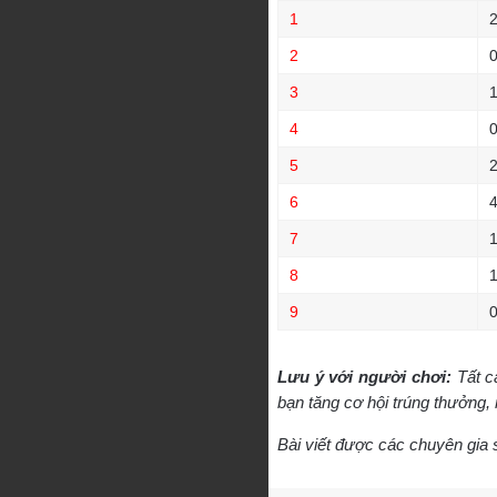
1
2
3
4
0
5
2
6
4
7
1
8
1
9
Lưu ý với người chơi:
Tất c
bạn tăng cơ hội trúng thưởng,
Bài viết được các chuyên gia s