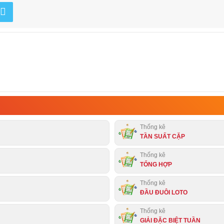
ook
Twitter
Thống kê
TẦN SUẤT CẶP
Thống kê
TỔNG HỢP
Thống kê
ĐẦU ĐUÔI LOTO
Thống kê
GIẢI ĐẶC BIỆT TUẦN