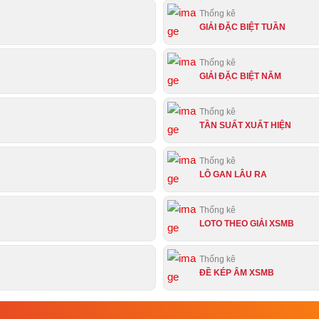
Thống kê
GIẢI ĐẶC BIỆT TUẦN
Thống kê
GIẢI ĐẶC BIỆT NĂM
Thống kê
TẦN SUẤT XUẤT HIỆN
Thống kê
LÔ GAN LÂU RA
Thống kê
LOTO THEO GIẢI XSMB
Thống kê
ĐỀ KÉP ÂM XSMB