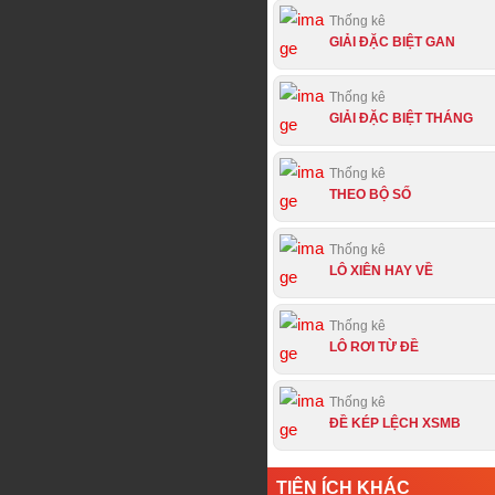
Thống kê
GIẢI ĐẶC BIỆT GAN
Thống kê
GIẢI ĐẶC BIỆT THÁNG
Thống kê
THEO BỘ SỐ
Thống kê
LÔ XIÊN HAY VỀ
Thống kê
LÔ RƠI TỪ ĐỀ
Thống kê
ĐỀ KÉP LỆCH XSMB
TIỆN ÍCH KHÁC