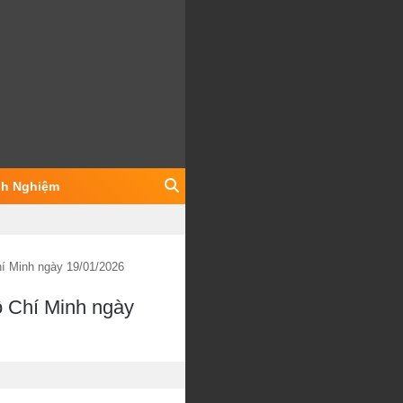
Thí
nh Nghiệm
chủ
muốn
í Minh ngày 19/01/2026
tìm
ồ Chí Minh ngày
gì?