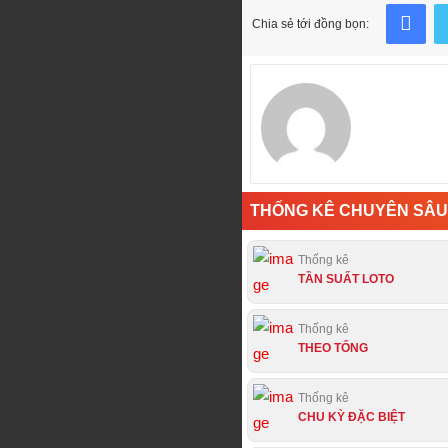
Faceb
Chia sẻ tới đồng bọn:
THỐNG KÊ CHUYÊN SÂU
Thống kê
TẦN SUẤT LOTO
Thống kê
THEO TỔNG
Thống kê
CHU KỲ ĐẶC BIỆT