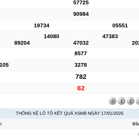
57725
90984
19734
05551
5
14080
47383
89204
47032
20
8577
105
3278
782
62
0
1
2
THỐNG KÊ LÔ TÔ KẾT QUẢ XSMB NGÀY 17/01/2026
i
Đầ