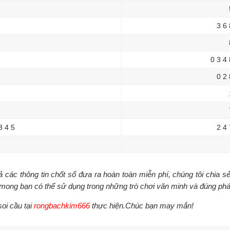
3 6 
0 3 4 
0 2 
3 4 5
2 4 
ả các thông tin chốt số đưa ra hoàn toàn miễn phí, chúng tôi chia 
 mong bạn có thể sử dụng trong những trò chơi văn minh và đúng phá
oi cầu tại
rongbachkim666
thực hiện.
Chúc bạn may mắn!