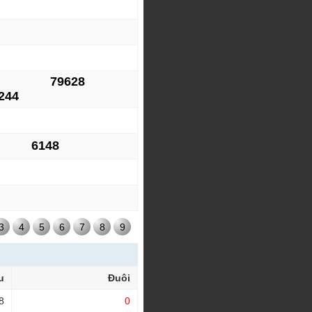
79628
244
6148
3
4
5
6
7
8
9
u
Đuôi
8
0