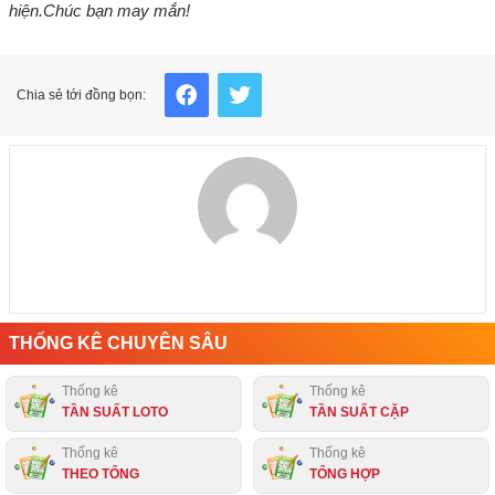
hiện.
Chúc bạn may mắn!
Facebook
Twitter
Chia sẻ tới đồng bọn:
THỐNG KÊ CHUYÊN SÂU
Thống kê
Thống kê
TẦN SUẤT LOTO
TẦN SUẤT CẶP
Thống kê
Thống kê
THEO TỔNG
TỔNG HỢP