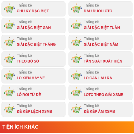
Thống kê
Thống kê
CHU KỲ ĐẶC BIỆT
ĐẦU ĐUÔI LOTO
Thống kê
Thống kê
GIẢI ĐẶC BIỆT GAN
GIẢI ĐẶC BIỆT TUẦN
Thống kê
Thống kê
GIẢI ĐẶC BIỆT THÁNG
GIẢI ĐẶC BIỆT NĂM
Thống kê
Thống kê
THEO BỘ SỐ
TẦN SUẤT XUẤT HIỆN
Thống kê
Thống kê
LÔ XIÊN HAY VỀ
LÔ GAN LÂU RA
Thống kê
Thống kê
LÔ RƠI TỪ ĐỀ
LOTO THEO GIẢI XSMB
Thống kê
Thống kê
ĐỀ KÉP LỆCH XSMB
ĐỀ KÉP ÂM XSMB
TIỆN ÍCH KHÁC