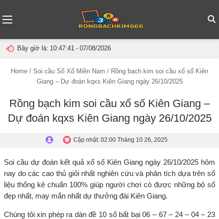
Menu
T
Bây giờ là:
10:47:41
- 07/08/2026
t
Home
/
Soi cầu Sổ Xố Miền Nam
/
Rồng bạch kim soi cầu xổ số Kiên
g
Giang – Dự đoán kqxs Kiên Giang ngày 26/10/2025
Rồng bạch kim soi cầu xổ số Kiên Giang –
Dự đoán kqxs Kiên Giang ngày 26/10/2025
Cập nhật: 02:00 Tháng 10 26, 2025
Soi cầu dự đoán kết quả xổ số Kiên Giang ngày 26/10/2025 hôm
nay do các cao thủ giỏi nhất nghiên cứu và phân tích dựa trên số
liệu thống kê chuẩn 100% giúp người chơi có được những bộ số
đẹp nhất, may mắn nhất dự thưởng đài Kiên Giang.
Chúng tôi xin phép ra dàn đề 10 số bất bại
06 – 67 – 24 – 04 – 23