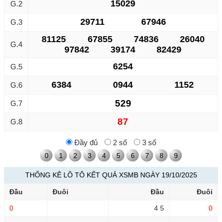
15029
G.2
29711
67946
G.3
81125
67855
74836
26040
G.4
97842
39174
82429
6254
G.5
6384
0944
1152
G.6
529
G.7
87
G.8
Đầy đủ
2 số
3 số
0
1
2
3
4
5
6
7
8
9
THỐNG KÊ LÔ TÔ KẾT QUẢ XSMB NGÀY 19/10/2025
Đầu
Đuôi
Đầu
Đuôi
0
4 5
0