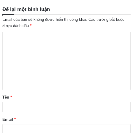
Để lại một bình luận
Email của bạn sẽ không được hiển thị công khai.
Các trường bắt buộc
được đánh dấu
*
B
ì
n
h
l
u
ậ
Tên
*
n
*
Email
*