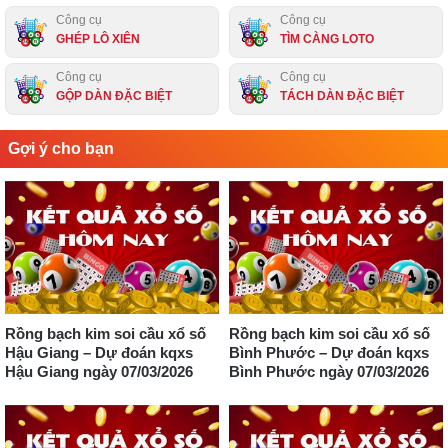
Công cụ
Công cụ
GHÉP LÔ XIÊN
TÌM CÀNG LOTO
Công cụ
Công cụ
GỘP DÀN ĐẶC BIỆT
TÁCH DÀN ĐẶC BIỆT
Gợi ý cho bạn
Rồng bạch kim soi cầu xổ số
Rồng bạch kim soi cầu xổ số
Hậu Giang – Dự đoán kqxs
Bình Phước – Dự đoán kqxs
Hậu Giang ngày 07/03/2026
Bình Phước ngày 07/03/2026