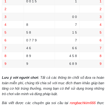
1
0 0 1 5
1
1
2
2
3
0 0
3
4
8
7
4
5
5 8
1 5
5
6
0 7 7 9
7
6
7
4 6
6 6
7
8
8 9
4 5 8
8
9
9
6 8 9
9
Lưu ý với người chơi:
Tất cả các thông tin chốt số đưa ra hoàn
toàn miễn phí, chúng tôi chia sẻ với mục đích tham khảo giúp bạn
tăng cơ hội trúng thưởng, mong bạn có thể sử dụng trong những
trò chơi văn minh và đúng pháp luật.
Bài viết được các chuyên gia soi cầu tại
rongbachkim666
thực