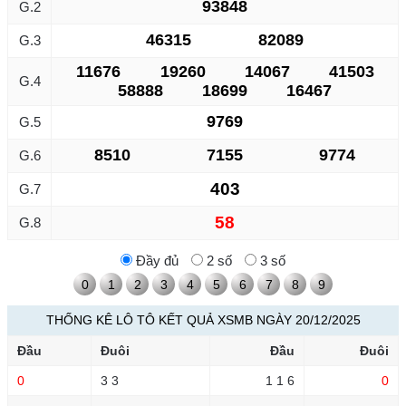
93848
G.2
46315
82089
G.3
11676
19260
14067
41503
G.4
58888
18699
16467
9769
G.5
8510
7155
9774
G.6
403
G.7
58
G.8
Đầy đủ
2 số
3 số
0
1
2
3
4
5
6
7
8
9
THỐNG KÊ LÔ TÔ KẾT QUẢ XSMB NGÀY 20/12/2025
Đầu
Đuôi
Đầu
Đuôi
0
3 3
1 1 6
0