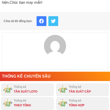
hiện.
Chúc bạn may mắn!
Facebook
Twitter
Chia sẻ tới đồng bọn:
THỐNG KÊ CHUYÊN SÂU
Thống kê
Thống kê
TẦN SUẤT LOTO
TẦN SUẤT CẶP
Thống kê
Thống kê
THEO TỔNG
TỔNG HỢP