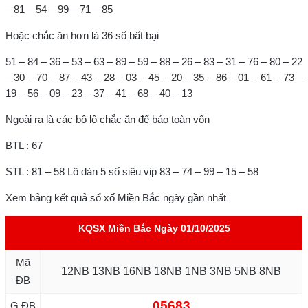
– 81 – 54 – 99 – 71 – 85
Hoặc chắc ăn hơn là 36 số bất bại
51 – 84 – 36 – 53 – 63 – 89 – 59 – 88 – 26 – 83 – 31 – 76 – 80 – 22
– 30 – 70 – 87 – 43 – 28 – 03 – 45 – 20 – 35 – 86 – 01 – 61 – 73 –
19 – 56 – 09 – 23 – 37 – 41 – 68 – 40 – 13
Ngoài ra là các bộ lô chắc ăn để bảo toàn vốn
BTL : 67
STL : 81 – 58
Lô dàn 5 số siêu vip 83 – 74 – 99 – 15 – 58
Xem bảng kết quả sổ xố Miền Bắc ngày gần nhất
KQSX Miền Bắc Ngày 01/10/2025
Mã
12NB 13NB 16NB 18NB 1NB 3NB 5NB 8NB
ĐB
05683
G.ĐB