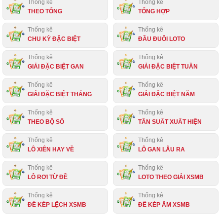
Thống kê
Thống kê
THEO TỔNG
TỔNG HỢP
Thống kê
Thống kê
CHU KỲ ĐẶC BIỆT
ĐẦU ĐUÔI LOTO
Thống kê
Thống kê
GIẢI ĐẶC BIỆT GAN
GIẢI ĐẶC BIỆT TUẦN
Thống kê
Thống kê
GIẢI ĐẶC BIỆT THÁNG
GIẢI ĐẶC BIỆT NĂM
Thống kê
Thống kê
THEO BỘ SỐ
TẦN SUẤT XUẤT HIỆN
Thống kê
Thống kê
LÔ XIÊN HAY VỀ
LÔ GAN LÂU RA
Thống kê
Thống kê
LÔ RƠI TỪ ĐỀ
LOTO THEO GIẢI XSMB
Thống kê
Thống kê
ĐỀ KÉP LỆCH XSMB
ĐỀ KÉP ÂM XSMB