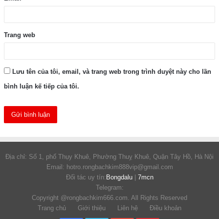
Trang web
Lưu tên của tôi, email, và trang web trong trình duyệt này cho lần
bình luận kế tiếp của tôi.
Địa chỉ: Số 1, phố Thụy Khuê, Phường Thuỵ Khuê, Quận Tây Hồ, Hà Nội
Email: hotro.rongbachkim888vip@gmail.com
Đối tác uy tín:
Bongdalu
|
7mcn
Telegram:
Copyright @rongbachkim666.com. All Rights Reserved
Trang chủ Giới thiệu Liên hệ Điều khoản