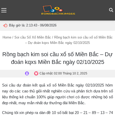
Menu
T
Bây giờ là:
2:13:43
- 06/08/2026
t
Home
/
Soi cầu Sổ Xố Miền Bắc
/
Rồng bạch kim soi cầu xổ số Miền Bắc
g
– Dự đoán kqxs Miền Bắc ngày 02/10/2025
Rồng bạch kim soi cầu xổ số Miền Bắc – Dự
đoán kqxs Miền Bắc ngày 02/10/2025
Cập nhật: 02:00 Tháng 10 2, 2025
Soi cầu dự đoán kết quả xổ số Miền Bắc ngày 02/10/2025 hôm
nay do các cao thủ giỏi nhất nghiên cứu và phân tích dựa trên số
liệu thống kê chuẩn 100% giúp người chơi có được những bộ số
đẹp nhất, may mắn nhất dự thưởng đài Miền Bắc.
Chúng tôi xin phép ra dàn đề 10 số bất bại
20 – 21 – 89 – 13 – 74