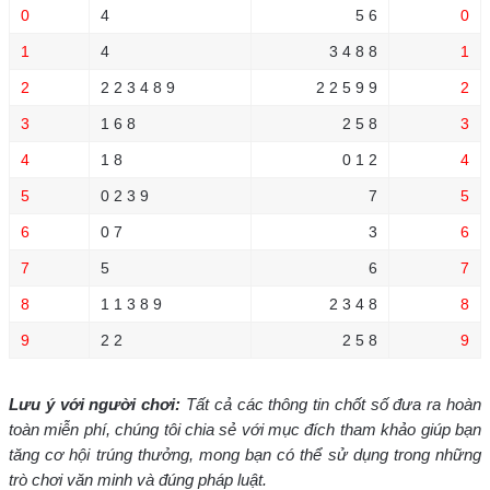
0
4
5 6
0
1
4
3 4 8 8
1
2
2 2 3 4 8 9
2 2 5 9 9
2
3
1 6 8
2 5 8
3
4
1 8
0 1 2
4
5
0 2 3 9
7
5
6
0 7
3
6
7
5
6
7
8
1 1 3 8 9
2 3 4 8
8
9
2 2
2 5 8
9
Lưu ý với người chơi:
Tất cả các thông tin chốt số đưa ra hoàn
toàn miễn phí, chúng tôi chia sẻ với mục đích tham khảo giúp bạn
tăng cơ hội trúng thưởng, mong bạn có thể sử dụng trong những
trò chơi văn minh và đúng pháp luật.