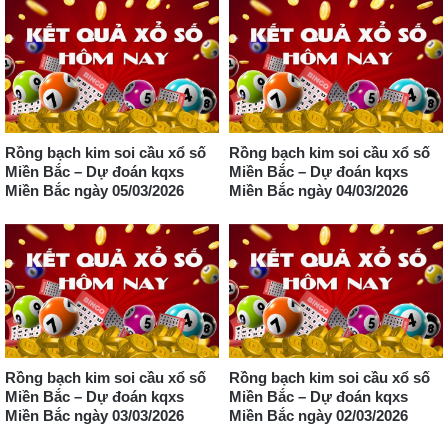
Rồng bạch kim soi cầu xổ số
Rồng bạch kim soi cầu xổ số
Miền Bắc – Dự đoán kqxs
Miền Bắc – Dự đoán kqxs
Miền Bắc ngày 05/03/2026
Miền Bắc ngày 04/03/2026
Rồng bạch kim soi cầu xổ số
Rồng bạch kim soi cầu xổ số
Miền Bắc – Dự đoán kqxs
Miền Bắc – Dự đoán kqxs
Miền Bắc ngày 03/03/2026
Miền Bắc ngày 02/03/2026