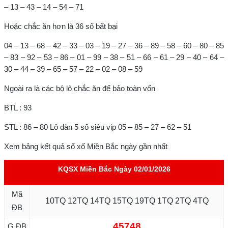
– 13 – 43 – 14 – 54 – 71
Hoặc chắc ăn hơn là 36 số bất bại
04 – 13 – 68 – 42 – 33 – 03 – 19 – 27 – 36 – 89 – 58 – 60 – 80 – 85
– 83 – 92 – 53 – 86 – 01 – 99 – 38 – 51 – 66 – 61 – 29 – 40 – 64 –
30 – 44 – 39 – 65 – 57 – 22 – 02 – 08 – 59
Ngoài ra là các bộ lô chắc ăn để bảo toàn vốn
BTL : 93
STL : 86 – 80
Lô dàn 5 số siêu vip 05 – 85 – 27 – 62 – 51
Xem bảng kết quả sổ xố Miền Bắc ngày gần nhất
KQSX Miền Bắc Ngày 02/01/2026
Mã
10TQ 12TQ 14TQ 15TQ 19TQ 1TQ 2TQ 4TQ
ĐB
45748
G.ĐB