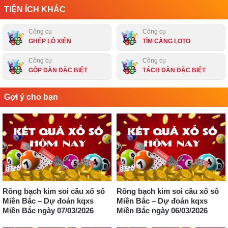
TIỆN ÍCH KHÁC
Công cụ
Công cụ
GHÉP LÔ XIÊN
TÌM CÀNG LOTO
Công cụ
Công cụ
GỘP DÀN ĐẶC BIỆT
TÁCH DÀN ĐẶC BIỆT
Gợi ý cho bạn
Rồng bạch kim soi cầu xổ số
Rồng bạch kim soi cầu xổ số
Miền Bắc – Dự đoán kqxs
Miền Bắc – Dự đoán kqxs
Miền Bắc ngày 07/03/2026
Miền Bắc ngày 06/03/2026