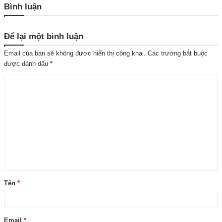
Bình luận
Để lại một bình luận
Email của bạn sẽ không được hiển thị công khai.
Các trường bắt buộc
được đánh dấu
*
B
ì
n
h
l
u
ậ
Tên
*
n
*
Email
*