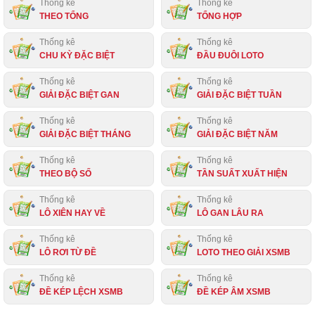
Thống kê
Thống kê
THEO TỔNG
TỔNG HỢP
Thống kê
Thống kê
CHU KỲ ĐẶC BIỆT
ĐẦU ĐUÔI LOTO
Thống kê
Thống kê
GIẢI ĐẶC BIỆT GAN
GIẢI ĐẶC BIỆT TUẦN
Thống kê
Thống kê
GIẢI ĐẶC BIỆT THÁNG
GIẢI ĐẶC BIỆT NĂM
Thống kê
Thống kê
THEO BỘ SỐ
TẦN SUẤT XUẤT HIỆN
Thống kê
Thống kê
LÔ XIÊN HAY VỀ
LÔ GAN LÂU RA
Thống kê
Thống kê
LÔ RƠI TỪ ĐỀ
LOTO THEO GIẢI XSMB
Thống kê
Thống kê
ĐỀ KÉP LỆCH XSMB
ĐỀ KÉP ÂM XSMB