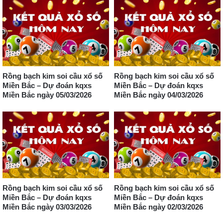
Rồng bạch kim soi cầu xổ số
Rồng bạch kim soi cầu xổ số
Miền Bắc – Dự đoán kqxs
Miền Bắc – Dự đoán kqxs
Miền Bắc ngày 05/03/2026
Miền Bắc ngày 04/03/2026
Rồng bạch kim soi cầu xổ số
Rồng bạch kim soi cầu xổ số
Miền Bắc – Dự đoán kqxs
Miền Bắc – Dự đoán kqxs
Miền Bắc ngày 03/03/2026
Miền Bắc ngày 02/03/2026