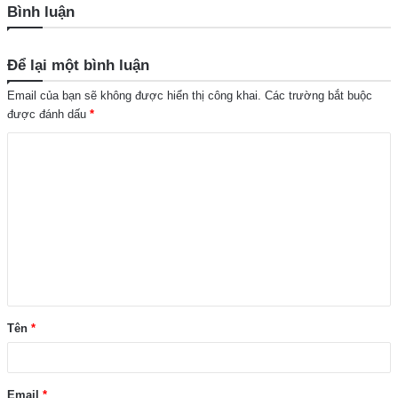
Bình luận
Để lại một bình luận
Email của bạn sẽ không được hiển thị công khai.
Các trường bắt buộc
được đánh dấu
*
B
ì
n
h
l
u
ậ
Tên
*
n
*
Email
*