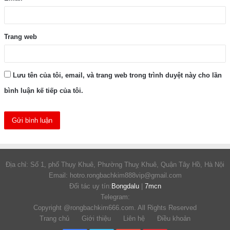
Trang web
Lưu tên của tôi, email, và trang web trong trình duyệt này cho lần
bình luận kế tiếp của tôi.
Địa chỉ: Số 1, phố Thụy Khuê, Phường Thuỵ Khuê, Quận Tây Hồ, Hà Nội
Email: hotro.rongbachkim888vip@gmail.com
Đối tác uy tín:
Bongdalu
|
7mcn
Telegram:
Copyright @rongbachkim666.com. All Rights Reserved
Trang chủ Giới thiệu Liên hệ Điều khoản