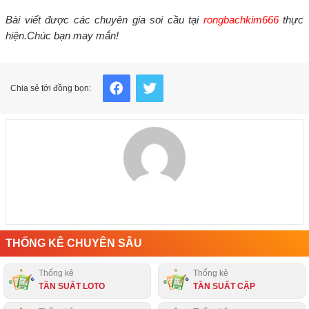
Bài viết được các chuyên gia soi cầu tại
rongbachkim666
thực
hiện.
Chúc bạn may mắn!
Facebook
Twitter
Chia sẻ tới đồng bọn:
THỐNG KÊ CHUYÊN SÂU
Thống kê
Thống kê
TẦN SUẤT LOTO
TẦN SUẤT CẶP