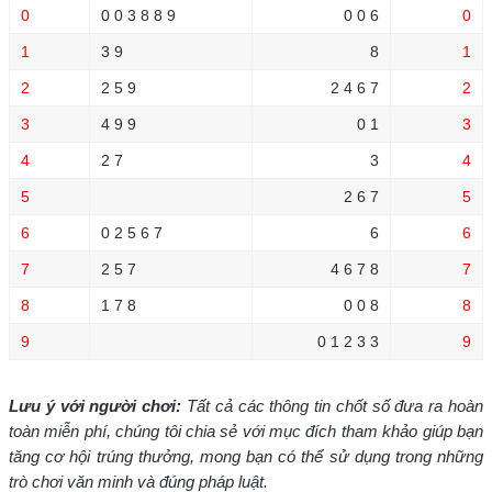
0
0 0 3 8 8 9
0 0 6
0
1
3 9
8
1
2
2 5 9
2 4 6 7
2
3
4 9 9
0 1
3
4
2 7
3
4
5
2 6 7
5
6
0 2 5 6 7
6
6
7
2 5 7
4 6 7 8
7
8
1 7 8
0 0 8
8
9
0 1 2 3 3
9
Lưu ý với người chơi:
Tất cả các thông tin chốt số đưa ra hoàn
toàn miễn phí, chúng tôi chia sẻ với mục đích tham khảo giúp bạn
tăng cơ hội trúng thưởng, mong bạn có thể sử dụng trong những
trò chơi văn minh và đúng pháp luật.