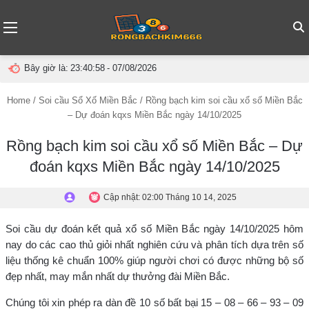
Menu
T
Bây giờ là:
23:40:58
- 07/08/2026
t
Home
/
Soi cầu Sổ Xố Miền Bắc
/
Rồng bạch kim soi cầu xổ số Miền Bắc
g
– Dự đoán kqxs Miền Bắc ngày 14/10/2025
Rồng bạch kim soi cầu xổ số Miền Bắc – Dự
đoán kqxs Miền Bắc ngày 14/10/2025
Cập nhật: 02:00 Tháng 10 14, 2025
Soi cầu dự đoán kết quả xổ số Miền Bắc ngày 14/10/2025 hôm
nay do các cao thủ giỏi nhất nghiên cứu và phân tích dựa trên số
liệu thống kê chuẩn 100% giúp người chơi có được những bộ số
đẹp nhất, may mắn nhất dự thưởng đài Miền Bắc.
Chúng tôi xin phép ra dàn đề 10 số bất bại
15 – 08 – 66 – 93 – 09