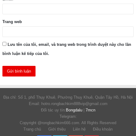
Trang web
Lưu tên của tôi, email, và trang web trong trình duyệt này cho lần
bình luận kế tiếp của tôi.
Địa chỉ: Số 1, phố Thụy Khuê, Phường Thuỵ Khuê, Quận Tây Hồ, Hà Nội
Email: hotro.rongbachkim888vip@gmail.com
Đối tác uy tín:
Bongdalu
|
7mcn
Telegram:
Copyright @rongbachkim666.com. All Rights Reserved
Trang chủ Giới thiệu Liên hệ Điều khoản