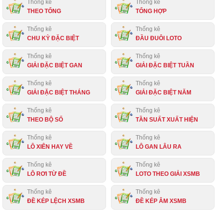
Thống kê
Thống kê
THEO TỔNG
TỔNG HỢP
Thống kê
Thống kê
CHU KỲ ĐẶC BIỆT
ĐẦU ĐUÔI LOTO
Thống kê
Thống kê
GIẢI ĐẶC BIỆT GAN
GIẢI ĐẶC BIỆT TUẦN
Thống kê
Thống kê
GIẢI ĐẶC BIỆT THÁNG
GIẢI ĐẶC BIỆT NĂM
Thống kê
Thống kê
THEO BỘ SỐ
TẦN SUẤT XUẤT HIỆN
Thống kê
Thống kê
LÔ XIÊN HAY VỀ
LÔ GAN LÂU RA
Thống kê
Thống kê
LÔ RƠI TỪ ĐỀ
LOTO THEO GIẢI XSMB
Thống kê
Thống kê
ĐỀ KÉP LỆCH XSMB
ĐỀ KÉP ÂM XSMB