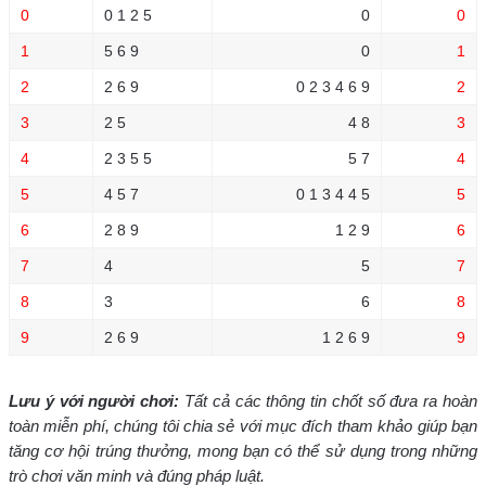
0
0 1 2 5
0
0
1
5 6 9
0
1
2
2 6 9
0 2 3 4 6 9
2
3
2 5
4 8
3
4
2 3 5 5
5 7
4
5
4 5 7
0 1 3 4 4 5
5
6
2 8 9
1 2 9
6
7
4
5
7
8
3
6
8
9
2 6 9
1 2 6 9
9
Lưu ý với người chơi:
Tất cả các thông tin chốt số đưa ra hoàn
toàn miễn phí, chúng tôi chia sẻ với mục đích tham khảo giúp bạn
tăng cơ hội trúng thưởng, mong bạn có thể sử dụng trong những
trò chơi văn minh và đúng pháp luật.