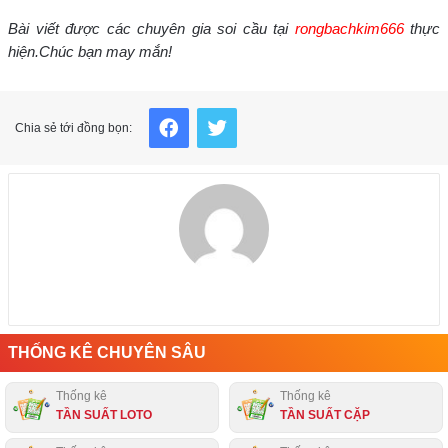
Bài viết được các chuyên gia soi cầu tại
rongbachkim666
thực
hiện.
Chúc bạn may mắn!
Facebook
Twitter
Chia sẻ tới đồng bọn:
THỐNG KÊ CHUYÊN SÂU
Thống kê
Thống kê
TẦN SUẤT LOTO
TẦN SUẤT CẶP