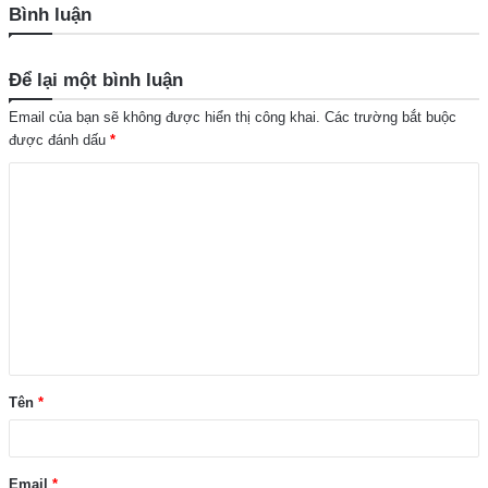
Bình luận
Để lại một bình luận
Email của bạn sẽ không được hiển thị công khai.
Các trường bắt buộc
được đánh dấu
*
B
ì
n
h
l
u
ậ
Tên
*
n
*
Email
*