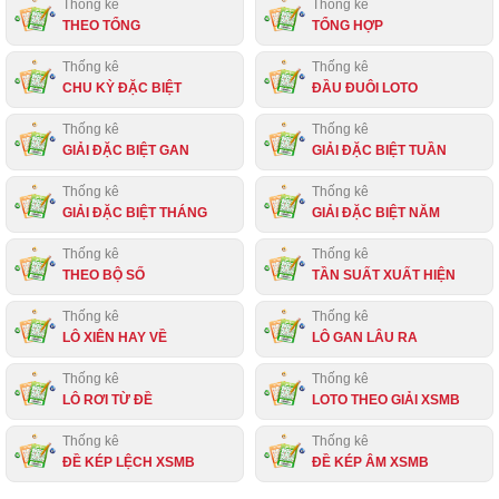
Thống kê
Thống kê
THEO TỔNG
TỔNG HỢP
Thống kê
Thống kê
CHU KỲ ĐẶC BIỆT
ĐẦU ĐUÔI LOTO
Thống kê
Thống kê
GIẢI ĐẶC BIỆT GAN
GIẢI ĐẶC BIỆT TUẦN
Thống kê
Thống kê
GIẢI ĐẶC BIỆT THÁNG
GIẢI ĐẶC BIỆT NĂM
Thống kê
Thống kê
THEO BỘ SỐ
TẦN SUẤT XUẤT HIỆN
Thống kê
Thống kê
LÔ XIÊN HAY VỀ
LÔ GAN LÂU RA
Thống kê
Thống kê
LÔ RƠI TỪ ĐỀ
LOTO THEO GIẢI XSMB
Thống kê
Thống kê
ĐỀ KÉP LỆCH XSMB
ĐỀ KÉP ÂM XSMB