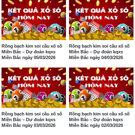
Rồng bạch kim soi cầu xổ số
Rồng bạch kim soi cầu xổ số
Miền Bắc – Dự đoán kqxs
Miền Bắc – Dự đoán kqxs
Miền Bắc ngày 05/03/2026
Miền Bắc ngày 04/03/2026
Rồng bạch kim soi cầu xổ số
Rồng bạch kim soi cầu xổ số
Miền Bắc – Dự đoán kqxs
Miền Bắc – Dự đoán kqxs
Miền Bắc ngày 03/03/2026
Miền Bắc ngày 02/03/2026