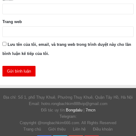
Trang web
Lưu tên của tôi, email, và trang web trong trình duyệt này cho lần
bình luận kế tiếp của tôi.
Địa chỉ: Số 1, phố Thụy Khuê, Phường Thuỵ Khuê, Quận Tây Hồ, Hà Nội
Email: hotro.rongbachkim888vip@gmail.com
Đối tác uy tín:
Bongdalu
|
7mcn
Telegram:
Copyright @rongbachkim666.com. All Rights Reserved
Trang chủ Giới thiệu Liên hệ Điều khoản