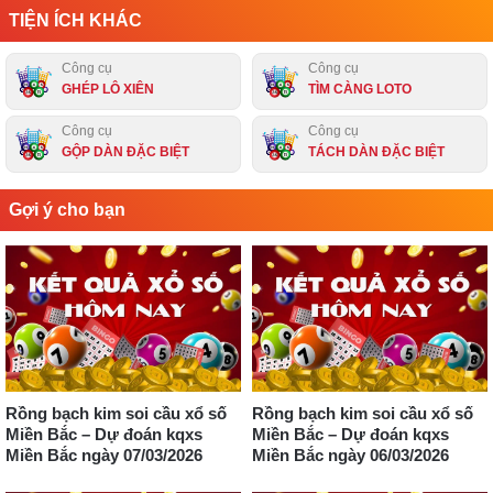
TIỆN ÍCH KHÁC
Công cụ
Công cụ
GHÉP LÔ XIÊN
TÌM CÀNG LOTO
Công cụ
Công cụ
GỘP DÀN ĐẶC BIỆT
TÁCH DÀN ĐẶC BIỆT
Gợi ý cho bạn
Rồng bạch kim soi cầu xổ số
Rồng bạch kim soi cầu xổ số
Miền Bắc – Dự đoán kqxs
Miền Bắc – Dự đoán kqxs
Miền Bắc ngày 07/03/2026
Miền Bắc ngày 06/03/2026