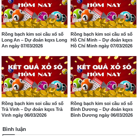
Rồng bạch kim soi cầu xổ số
Rồng bạch kim soi cầu xổ số
Long An – Dự đoán kqxs Long
Hồ Chí Minh – Dự đoán kqxs
An ngày 07/03/2026
Hồ Chí Minh ngày 07/03/2026
Rồng bạch kim soi cầu xổ số
Rồng bạch kim soi cầu xổ số
Trà Vinh – Dự đoán kqxs Trà
Bình Dương – Dự đoán kqxs
Vinh ngày 06/03/2026
Bình Dương ngày 06/03/2026
Bình luận