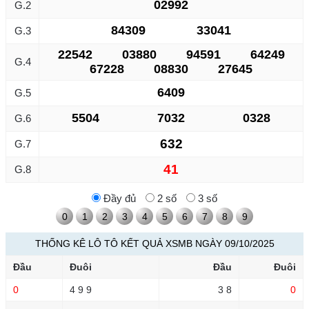
02992
G.2
84309
33041
G.3
22542
03880
94591
64249
G.4
67228
08830
27645
6409
G.5
5504
7032
0328
G.6
632
G.7
41
G.8
Đầy đủ
2 số
3 số
0
1
2
3
4
5
6
7
8
9
THỐNG KÊ LÔ TÔ KẾT QUẢ XSMB NGÀY 09/10/2025
Đầu
Đuôi
Đầu
Đuôi
0
4 9 9
3 8
0