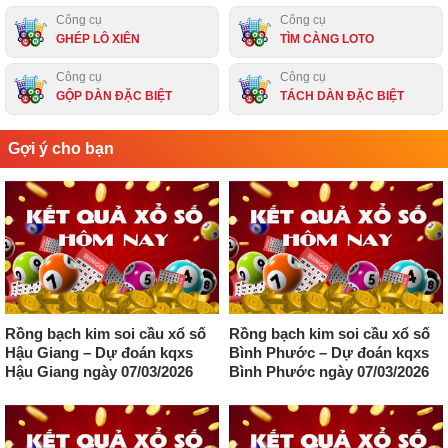
Công cụ
Công cụ
GHÉP LÔ XIÊN
TÌM CÀNG LOTO
Công cụ
Công cụ
GỘP DÀN ĐẶC BIỆT
TÁCH DÀN ĐẶC BIỆT
Gợi ý cho bạn
Rồng bạch kim soi cầu xổ số
Rồng bạch kim soi cầu xổ số
Hậu Giang – Dự đoán kqxs
Bình Phước – Dự đoán kqxs
Hậu Giang ngày 07/03/2026
Bình Phước ngày 07/03/2026