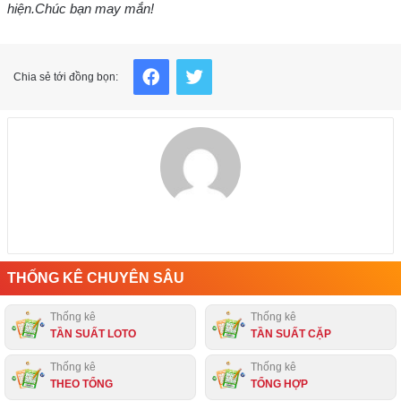
hiện.
Chúc bạn may mắn!
Facebook
Twitter
Chia sẻ tới đồng bọn:
THỐNG KÊ CHUYÊN SÂU
Thống kê
Thống kê
TẦN SUẤT LOTO
TẦN SUẤT CẶP
Thống kê
Thống kê
THEO TỔNG
TỔNG HỢP