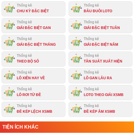
Thống kê
Thống kê
CHU KỲ ĐẶC BIỆT
ĐẦU ĐUÔI LOTO
Thống kê
Thống kê
GIẢI ĐẶC BIỆT GAN
GIẢI ĐẶC BIỆT TUẦN
Thống kê
Thống kê
GIẢI ĐẶC BIỆT THÁNG
GIẢI ĐẶC BIỆT NĂM
Thống kê
Thống kê
THEO BỘ SỐ
TẦN SUẤT XUẤT HIỆN
Thống kê
Thống kê
LÔ XIÊN HAY VỀ
LÔ GAN LÂU RA
Thống kê
Thống kê
LÔ RƠI TỪ ĐỀ
LOTO THEO GIẢI XSMB
Thống kê
Thống kê
ĐỀ KÉP LỆCH XSMB
ĐỀ KÉP ÂM XSMB
TIỆN ÍCH KHÁC