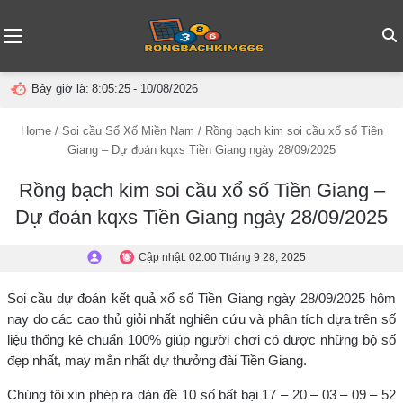
Menu
T
Bây giờ là:
8:05:25
- 10/08/2026
t
Home
/
Soi cầu Sổ Xố Miền Nam
/
Rồng bạch kim soi cầu xổ số Tiền
g
Giang – Dự đoán kqxs Tiền Giang ngày 28/09/2025
Rồng bạch kim soi cầu xổ số Tiền Giang –
Dự đoán kqxs Tiền Giang ngày 28/09/2025
Cập nhật: 02:00 Tháng 9 28, 2025
Soi cầu dự đoán kết quả xổ số Tiền Giang ngày 28/09/2025 hôm
nay do các cao thủ giỏi nhất nghiên cứu và phân tích dựa trên số
liệu thống kê chuẩn 100% giúp người chơi có được những bộ số
đẹp nhất, may mắn nhất dự thưởng đài Tiền Giang.
Chúng tôi xin phép ra dàn đề 10 số bất bại
17 – 20 – 03 – 09 – 52