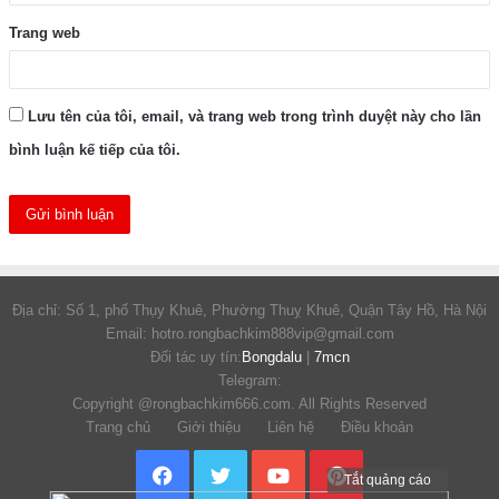
Trang web
Lưu tên của tôi, email, và trang web trong trình duyệt này cho lần
bình luận kế tiếp của tôi.
Địa chỉ: Số 1, phố Thụy Khuê, Phường Thuỵ Khuê, Quận Tây Hồ, Hà Nội
Email: hotro.rongbachkim888vip@gmail.com
Đối tác uy tín:
Bongdalu
|
7mcn
Telegram:
Copyright @rongbachkim666.com. All Rights Reserved
Trang chủ Giới thiệu Liên hệ Điều khoản
Facebook
Twitter
YouTube
Pinterest
Tắt quảng cáo