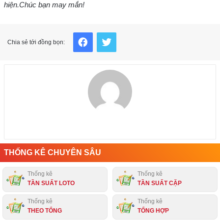
hiện.
Chúc bạn may mắn!
Facebook
Twitter
Chia sẻ tới đồng bọn:
THỐNG KÊ CHUYÊN SÂU
Thống kê
Thống kê
TẦN SUẤT LOTO
TẦN SUẤT CẶP
Thống kê
Thống kê
THEO TỔNG
TỔNG HỢP