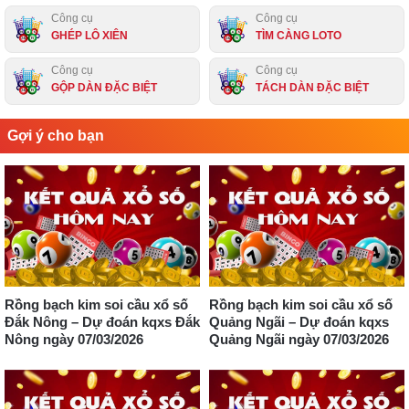
Công cụ
Công cụ
GHÉP LÔ XIÊN
TÌM CÀNG LOTO
Công cụ
Công cụ
GỘP DÀN ĐẶC BIỆT
TÁCH DÀN ĐẶC BIỆT
Gợi ý cho bạn
Rồng bạch kim soi cầu xổ số
Rồng bạch kim soi cầu xổ số
Đắk Nông – Dự đoán kqxs Đắk
Quảng Ngãi – Dự đoán kqxs
Nông ngày 07/03/2026
Quảng Ngãi ngày 07/03/2026