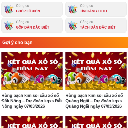
Công cụ
Công cụ
GHÉP LÔ XIÊN
TÌM CÀNG LOTO
Công cụ
Công cụ
GỘP DÀN ĐẶC BIỆT
TÁCH DÀN ĐẶC BIỆT
Gợi ý cho bạn
Rồng bạch kim soi cầu xổ số
Rồng bạch kim soi cầu xổ số
Đắk Nông – Dự đoán kqxs Đắk
Quảng Ngãi – Dự đoán kqxs
Nông ngày 07/03/2026
Quảng Ngãi ngày 07/03/2026