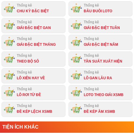
Thống kê
Thống kê
CHU KỲ ĐẶC BIỆT
ĐẦU ĐUÔI LOTO
Thống kê
Thống kê
GIẢI ĐẶC BIỆT GAN
GIẢI ĐẶC BIỆT TUẦN
Thống kê
Thống kê
GIẢI ĐẶC BIỆT THÁNG
GIẢI ĐẶC BIỆT NĂM
Thống kê
Thống kê
THEO BỘ SỐ
TẦN SUẤT XUẤT HIỆN
Thống kê
Thống kê
LÔ XIÊN HAY VỀ
LÔ GAN LÂU RA
Thống kê
Thống kê
LÔ RƠI TỪ ĐỀ
LOTO THEO GIẢI XSMB
Thống kê
Thống kê
ĐỀ KÉP LỆCH XSMB
ĐỀ KÉP ÂM XSMB
TIỆN ÍCH KHÁC