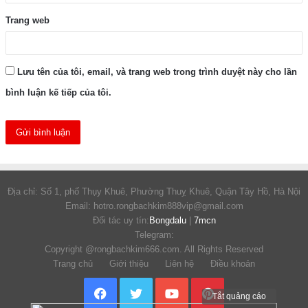
Trang web
Lưu tên của tôi, email, và trang web trong trình duyệt này cho lần
bình luận kế tiếp của tôi.
Địa chỉ: Số 1, phố Thụy Khuê, Phường Thuỵ Khuê, Quận Tây Hồ, Hà Nội
Email: hotro.rongbachkim888vip@gmail.com
Đối tác uy tín:
Bongdalu
|
7mcn
Telegram:
Copyright @rongbachkim666.com. All Rights Reserved
Trang chủ Giới thiệu Liên hệ Điều khoản
Facebook
Twitter
YouTube
Pinterest
Tắt quảng cáo