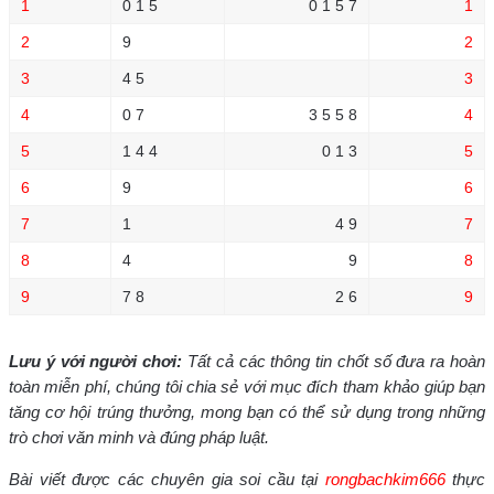
1
0 1 5
0 1 5 7
1
2
9
2
3
4 5
3
4
0 7
3 5 5 8
4
5
1 4 4
0 1 3
5
6
9
6
7
1
4 9
7
8
4
9
8
9
7 8
2 6
9
Lưu ý với người chơi:
Tất cả các thông tin chốt số đưa ra hoàn
toàn miễn phí, chúng tôi chia sẻ với mục đích tham khảo giúp bạn
tăng cơ hội trúng thưởng, mong bạn có thể sử dụng trong những
trò chơi văn minh và đúng pháp luật.
Bài viết được các chuyên gia soi cầu tại
rongbachkim666
thực