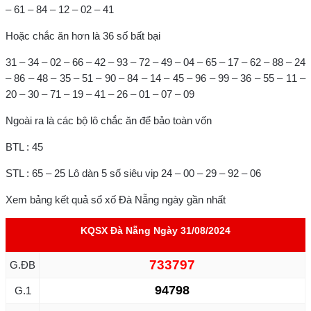
– 61 – 84 – 12 – 02 – 41
Hoặc chắc ăn hơn là 36 số bất bại
31 – 34 – 02 – 66 – 42 – 93 – 72 – 49 – 04 – 65 – 17 – 62 – 88 – 24
– 86 – 48 – 35 – 51 – 90 – 84 – 14 – 45 – 96 – 99 – 36 – 55 – 11 –
20 – 30 – 71 – 19 – 41 – 26 – 01 – 07 – 09
Ngoài ra là các bộ lô chắc ăn để bảo toàn vốn
BTL : 45
STL : 65 – 25
Lô dàn 5 số siêu vip 24 – 00 – 29 – 92 – 06
Xem bảng kết quả sổ xố Đà Nẵng ngày gần nhất
KQSX Đà Nẵng Ngày 31/08/2024
733797
G.ĐB
94798
G.1