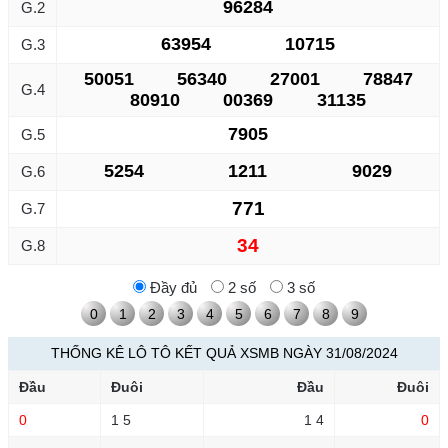
96284
G.2
63954
10715
G.3
50051
56340
27001
78847
G.4
80910
00369
31135
7905
G.5
5254
1211
9029
G.6
771
G.7
34
G.8
Đầy đủ
2 số
3 số
0
1
2
3
4
5
6
7
8
9
THỐNG KÊ LÔ TÔ KẾT QUẢ XSMB NGÀY 31/08/2024
Đầu
Đuôi
Đầu
Đuôi
0
1 5
1 4
0