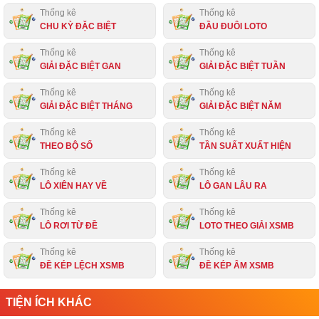
Thống kê
Thống kê
CHU KỲ ĐẶC BIỆT
ĐẦU ĐUÔI LOTO
Thống kê
Thống kê
GIẢI ĐẶC BIỆT GAN
GIẢI ĐẶC BIỆT TUẦN
Thống kê
Thống kê
GIẢI ĐẶC BIỆT THÁNG
GIẢI ĐẶC BIỆT NĂM
Thống kê
Thống kê
THEO BỘ SỐ
TẦN SUẤT XUẤT HIỆN
Thống kê
Thống kê
LÔ XIÊN HAY VỀ
LÔ GAN LÂU RA
Thống kê
Thống kê
LÔ RƠI TỪ ĐỀ
LOTO THEO GIẢI XSMB
Thống kê
Thống kê
ĐỀ KÉP LỆCH XSMB
ĐỀ KÉP ÂM XSMB
TIỆN ÍCH KHÁC