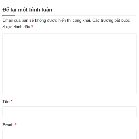
Để lại một bình luận
Email của bạn sẽ không được hiển thị công khai.
Các trường bắt buộc
được đánh dấu
*
B
ì
n
h
l
u
ậ
Tên
*
n
*
Email
*