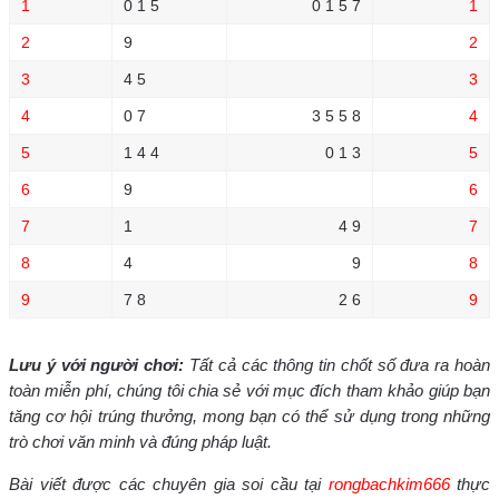
1
0 1 5
0 1 5 7
1
2
9
2
3
4 5
3
4
0 7
3 5 5 8
4
5
1 4 4
0 1 3
5
6
9
6
7
1
4 9
7
8
4
9
8
9
7 8
2 6
9
Lưu ý với người chơi:
Tất cả các thông tin chốt số đưa ra hoàn
toàn miễn phí, chúng tôi chia sẻ với mục đích tham khảo giúp bạn
tăng cơ hội trúng thưởng, mong bạn có thể sử dụng trong những
trò chơi văn minh và đúng pháp luật.
Bài viết được các chuyên gia soi cầu tại
rongbachkim666
thực