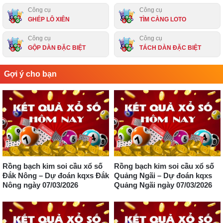
Công cụ
Công cụ
GHÉP LÔ XIÊN
TÌM CÀNG LOTO
Công cụ
Công cụ
GỘP DÀN ĐẶC BIỆT
TÁCH DÀN ĐẶC BIỆT
Gợi ý cho bạn
Rồng bạch kim soi cầu xổ số
Rồng bạch kim soi cầu xổ số
Đắk Nông – Dự đoán kqxs Đắk
Quảng Ngãi – Dự đoán kqxs
Nông ngày 07/03/2026
Quảng Ngãi ngày 07/03/2026