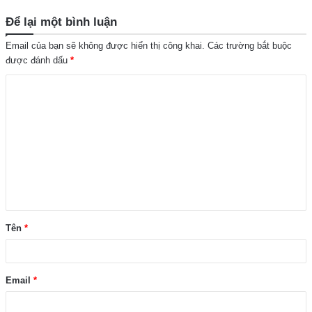
Để lại một bình luận
Email của bạn sẽ không được hiển thị công khai.
Các trường bắt buộc
được đánh dấu
*
B
ì
n
h
l
u
ậ
Tên
*
n
*
Email
*