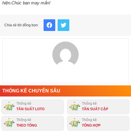
hiện.
Chúc bạn may mắn!
Facebook
Twitter
Chia sẻ tới đồng bọn:
THỐNG KÊ CHUYÊN SÂU
Thống kê
Thống kê
TẦN SUẤT LOTO
TẦN SUẤT CẶP
Thống kê
Thống kê
THEO TỔNG
TỔNG HỢP