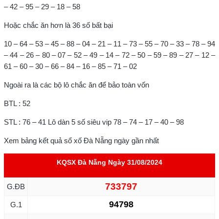
– 42 – 95 – 29 – 18 – 58
Hoặc chắc ăn hơn là 36 số bất bại
10 – 64 – 53 – 45 – 88 – 04 – 21 – 11 – 73 – 55 – 70 – 33 – 78 – 94
– 44 – 26 – 80 – 07 – 52 – 49 – 14 – 72 – 50 – 59 – 89 – 27 – 12 –
61 – 60 – 30 – 66 – 84 – 16 – 85 – 71 – 02
Ngoài ra là các bộ lô chắc ăn để bảo toàn vốn
BTL : 52
STL : 76 – 41
Lô dàn 5 số siêu vip 78 – 74 – 17 – 40 – 98
Xem bảng kết quả sổ xố Đà Nẵng ngày gần nhất
KQSX Đà Nẵng Ngày 31/08/2024
733797
G.ĐB
94798
G.1