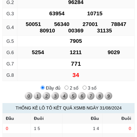
96284
G.2
63954
10715
G.3
50051
56340
27001
78847
G.4
80910
00369
31135
7905
G.5
5254
1211
9029
G.6
771
G.7
34
G.8
Đầy đủ
2 số
3 số
0
1
2
3
4
5
6
7
8
9
THỐNG KÊ LÔ TÔ KẾT QUẢ XSMB NGÀY 31/08/2024
Đầu
Đuôi
Đầu
Đuôi
0
1 5
1 4
0