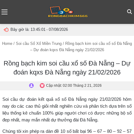
Menu
T
Bây giờ là:
13:45:01
- 07/08/2026
t
Home
/
Soi cầu Sổ Xố Miền Trung
/
Rồng bạch kim soi cầu xổ số Đà Nẵng
g
– Dự đoán kqxs Đà Nẵng ngày 21/02/2026
Rồng bạch kim soi cầu xổ số Đà Nẵng – Dự
đoán kqxs Đà Nẵng ngày 21/02/2026
Cập nhật: 02:00 Tháng 2 21, 2026
Soi cầu dự đoán kết quả xổ số Đà Nẵng ngày 21/02/2026 hôm
nay do các cao thủ giỏi nhất nghiên cứu và phân tích dựa trên số
liệu thống kê chuẩn 100% giúp người chơi có được những bộ số
đẹp nhất, may mắn nhất dự thưởng đài Đà Nẵng.
Chúng tôi xin phép ra dàn đề 10 số bất bại
96 – 67 – 80 – 92 – 57