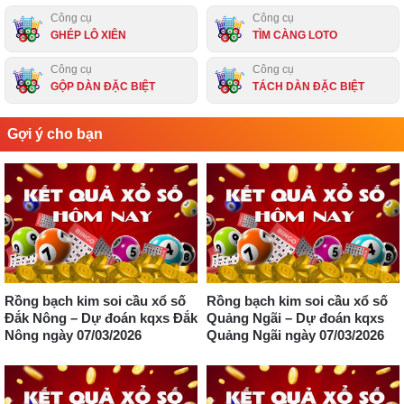
Công cụ
Công cụ
GHÉP LÔ XIÊN
TÌM CÀNG LOTO
Công cụ
Công cụ
GỘP DÀN ĐẶC BIỆT
TÁCH DÀN ĐẶC BIỆT
Gợi ý cho bạn
Rồng bạch kim soi cầu xổ số
Rồng bạch kim soi cầu xổ số
Đắk Nông – Dự đoán kqxs Đắk
Quảng Ngãi – Dự đoán kqxs
Nông ngày 07/03/2026
Quảng Ngãi ngày 07/03/2026