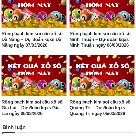
Rồng bạch kim soi cầu xổ số
Rồng bạch kim soi cầu xổ số
Đà Nẵng – Dự đoán kqxs Đà
Ninh Thuận – Dự đoán kqxs
Nẵng ngày 07/03/2026
Ninh Thuận ngày 06/03/2026
Rồng bạch kim soi cầu xổ số
Rồng bạch kim soi cầu xổ số
Gia Lai – Dự đoán kqxs Gia
Quảng Trị – Dự đoán kqxs
Lai ngày 06/03/2026
Quảng Trị ngày 05/03/2026
Bình luận