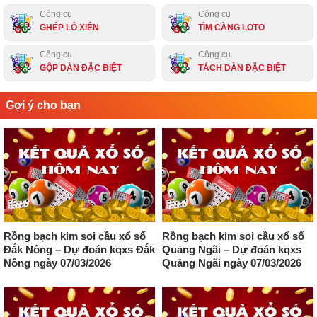
Công cụ
Công cụ
GHÉP LÔ XIÊN
TÌM CÀNG LOTO
Công cụ
Công cụ
GỘP DÀN ĐẶC BIỆT
TÁCH DÀN ĐẶC BIỆT
Gợi ý cho bạn
Rồng bạch kim soi cầu xổ số
Rồng bạch kim soi cầu xổ số
Đắk Nông – Dự đoán kqxs Đắk
Quảng Ngãi – Dự đoán kqxs
Nông ngày 07/03/2026
Quảng Ngãi ngày 07/03/2026