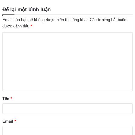
Để lại một bình luận
Email của bạn sẽ không được hiển thị công khai.
Các trường bắt buộc
được đánh dấu
*
B
ì
n
h
l
u
ậ
Tên
*
n
*
Email
*