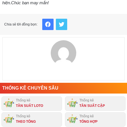
hiện.
Chúc bạn may mắn!
Facebook
Twitter
Chia sẻ tới đồng bọn:
THỐNG KÊ CHUYÊN SÂU
Thống kê
Thống kê
TẦN SUẤT LOTO
TẦN SUẤT CẶP
Thống kê
Thống kê
THEO TỔNG
TỔNG HỢP