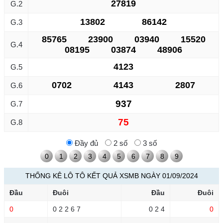
27819
G.2
13802
86142
G.3
85765
23900
03940
15520
G.4
08195
03874
48906
4123
G.5
0702
4143
2807
G.6
937
G.7
75
G.8
Đầy đủ
2 số
3 số
0
1
2
3
4
5
6
7
8
9
THỐNG KÊ LÔ TÔ KẾT QUẢ XSMB NGÀY 01/09/2024
Đầu
Đuôi
Đầu
Đuôi
0
0 2 2 6 7
0 2 4
0