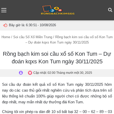
Menu
T
Bây giờ là:
6:30:51
- 10/08/2026
t
Home
/
Soi cầu Sổ Xố Miền Trung
/
Rồng bạch kim soi cầu xổ số Kon Tum
g
– Dự đoán kqxs Kon Tum ngày 30/11/2025
Rồng bạch kim soi cầu xổ số Kon Tum – Dự
đoán kqxs Kon Tum ngày 30/11/2025
Cập nhật: 02:00 Tháng mười một 30, 2025
Soi cầu dự đoán kết quả xổ số Kon Tum ngày 30/11/2025 hôm
nay do các cao thủ giỏi nhất nghiên cứu và phân tích dựa trên số
liệu thống kê chuẩn 100% giúp người chơi có được những bộ số
đẹp nhất, may mắn nhất dự thưởng đài Kon Tum.
Chúng tôi xin phép ra dàn đề 10 số bất bại
32 – 00 – 62 – 89 – 03