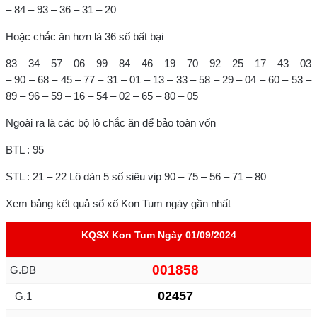
– 84 – 93 – 36 – 31 – 20
Hoặc chắc ăn hơn là 36 số bất bại
83 – 34 – 57 – 06 – 99 – 84 – 46 – 19 – 70 – 92 – 25 – 17 – 43 – 03
– 90 – 68 – 45 – 77 – 31 – 01 – 13 – 33 – 58 – 29 – 04 – 60 – 53 –
89 – 96 – 59 – 16 – 54 – 02 – 65 – 80 – 05
Ngoài ra là các bộ lô chắc ăn để bảo toàn vốn
BTL : 95
STL : 21 – 22
Lô dàn 5 số siêu vip 90 – 75 – 56 – 71 – 80
Xem bảng kết quả sổ xố Kon Tum ngày gần nhất
KQSX Kon Tum Ngày 01/09/2024
001858
G.ĐB
02457
G.1