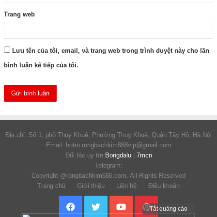
Trang web
Lưu tên của tôi, email, và trang web trong trình duyệt này cho lần
bình luận kế tiếp của tôi.
Địa chỉ: Số 1, phố Thụy Khuê, Phường Thuỵ Khuê, Quận Tây Hồ, Hà Nội
Email: hotro.rongbachkim888vip@gmail.com
Đối tác uy tín:
Bongdalu
|
7mcn
Telegram:
Copyright @rongbachkim666.com. All Rights Reserved
Trang chủ Giới thiệu Liên hệ Điều khoản
Facebook
Twitter
YouTube
Pinterest
Tắt quảng cáo