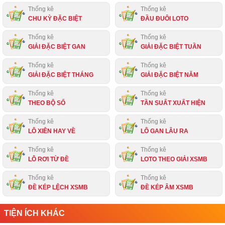
Thống kê
Thống kê
CHU KỲ ĐẶC BIỆT
ĐẦU ĐUÔI LOTO
Thống kê
Thống kê
GIẢI ĐẶC BIỆT GAN
GIẢI ĐẶC BIỆT TUẦN
Thống kê
Thống kê
GIẢI ĐẶC BIỆT THÁNG
GIẢI ĐẶC BIỆT NĂM
Thống kê
Thống kê
THEO BỘ SỐ
TẦN SUẤT XUẤT HIỆN
Thống kê
Thống kê
LÔ XIÊN HAY VỀ
LÔ GAN LÂU RA
Thống kê
Thống kê
LÔ RƠI TỪ ĐỀ
LOTO THEO GIẢI XSMB
Thống kê
Thống kê
ĐỀ KÉP LỆCH XSMB
ĐỀ KÉP ÂM XSMB
TIỆN ÍCH KHÁC