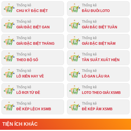
Thống kê
Thống kê
CHU KỲ ĐẶC BIỆT
ĐẦU ĐUÔI LOTO
Thống kê
Thống kê
GIẢI ĐẶC BIỆT GAN
GIẢI ĐẶC BIỆT TUẦN
Thống kê
Thống kê
GIẢI ĐẶC BIỆT THÁNG
GIẢI ĐẶC BIỆT NĂM
Thống kê
Thống kê
THEO BỘ SỐ
TẦN SUẤT XUẤT HIỆN
Thống kê
Thống kê
LÔ XIÊN HAY VỀ
LÔ GAN LÂU RA
Thống kê
Thống kê
LÔ RƠI TỪ ĐỀ
LOTO THEO GIẢI XSMB
Thống kê
Thống kê
ĐỀ KÉP LỆCH XSMB
ĐỀ KÉP ÂM XSMB
TIỆN ÍCH KHÁC