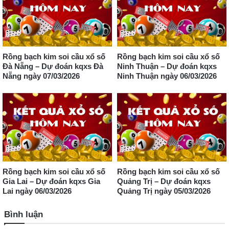
Rồng bạch kim soi cầu xổ số
Rồng bạch kim soi cầu xổ số
Đà Nẵng – Dự đoán kqxs Đà
Ninh Thuận – Dự đoán kqxs
Nẵng ngày 07/03/2026
Ninh Thuận ngày 06/03/2026
Rồng bạch kim soi cầu xổ số
Rồng bạch kim soi cầu xổ số
Gia Lai – Dự đoán kqxs Gia
Quảng Trị – Dự đoán kqxs
Lai ngày 06/03/2026
Quảng Trị ngày 05/03/2026
Bình luận