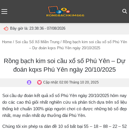
Menu
T
Bây giờ là:
23:38:36
- 07/08/2026
t
Home
/
Soi cầu Sổ Xố Miền Trung
/
Rồng bạch kim soi cầu xổ số Phú Yên
g
– Dự đoán kqxs Phú Yên ngày 20/10/2025
Rồng bạch kim soi cầu xổ số Phú Yên – Dự
đoán kqxs Phú Yên ngày 20/10/2025
Cập nhật: 02:00 Tháng 10 20, 2025
Soi cầu dự đoán kết quả xổ số Phú Yên ngày 20/10/2025 hôm nay
do các cao thủ giỏi nhất nghiên cứu và phân tích dựa trên số liệu
thống kê chuẩn 100% giúp người chơi có được những bộ số đẹp
nhất, may mắn nhất dự thưởng đài Phú Yên.
Chúng tôi xin phép ra dàn đề 10 số bất bại
55 – 18 – 88 – 22 – 52