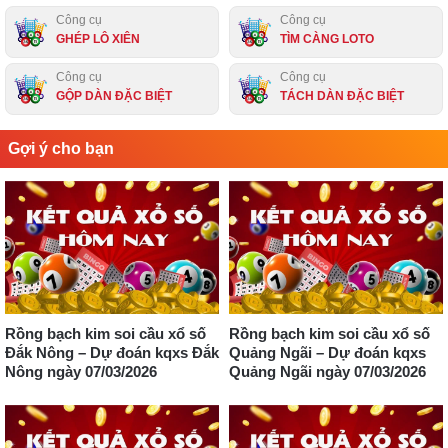
Công cụ
Công cụ
GHÉP LÔ XIÊN
TÌM CÀNG LOTO
Công cụ
Công cụ
GỘP DÀN ĐẶC BIỆT
TÁCH DÀN ĐẶC BIỆT
Gợi ý cho bạn
Rồng bạch kim soi cầu xổ số
Rồng bạch kim soi cầu xổ số
Đắk Nông – Dự đoán kqxs Đắk
Quảng Ngãi – Dự đoán kqxs
Nông ngày 07/03/2026
Quảng Ngãi ngày 07/03/2026