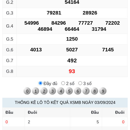
54164
G.2
79281
28926
G.3
54996
84296
77727
72202
G.4
46894
66464
31794
1250
G.5
4013
5027
7145
G.6
492
G.7
93
G.8
Đầy đủ
2 số
3 số
0
1
2
3
4
5
6
7
8
9
THỐNG KÊ LÔ TÔ KẾT QUẢ XSMB NGÀY 03/09/2024
Đầu
Đuôi
Đầu
Đuôi
0
2
5
0