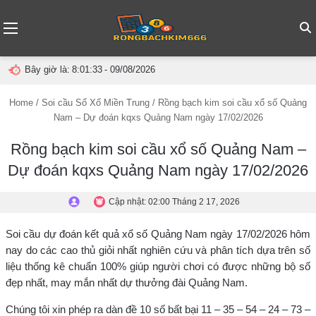
Menu
T
Bây giờ là:
8:01:33
- 09/08/2026
t
Home
/
Soi cầu Sổ Xố Miền Trung
/
Rồng bạch kim soi cầu xổ số Quảng
g
Nam – Dự đoán kqxs Quảng Nam ngày 17/02/2026
Rồng bạch kim soi cầu xổ số Quảng Nam –
Dự đoán kqxs Quảng Nam ngày 17/02/2026
Cập nhật: 02:00 Tháng 2 17, 2026
Soi cầu dự đoán kết quả xổ số Quảng Nam ngày 17/02/2026 hôm
nay do các cao thủ giỏi nhất nghiên cứu và phân tích dựa trên số
liệu thống kê chuẩn 100% giúp người chơi có được những bộ số
đẹp nhất, may mắn nhất dự thưởng đài Quảng Nam.
Chúng tôi xin phép ra dàn đề 10 số bất bại
11 – 35 – 54 – 24 – 73 –