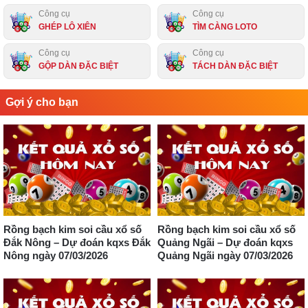
Công cụ
Công cụ
GHÉP LÔ XIÊN
TÌM CÀNG LOTO
Công cụ
Công cụ
GỘP DÀN ĐẶC BIỆT
TÁCH DÀN ĐẶC BIỆT
Gợi ý cho bạn
Rồng bạch kim soi cầu xổ số
Rồng bạch kim soi cầu xổ số
Đắk Nông – Dự đoán kqxs Đắk
Quảng Ngãi – Dự đoán kqxs
Nông ngày 07/03/2026
Quảng Ngãi ngày 07/03/2026