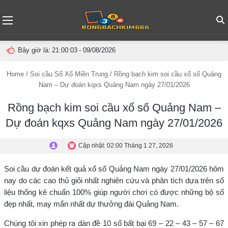
Menu
T
Bây giờ là:
21:00:03
- 09/08/2026
t
Home
/
Soi cầu Sổ Xố Miền Trung
/
Rồng bạch kim soi cầu xổ số Quảng
g
Nam – Dự đoán kqxs Quảng Nam ngày 27/01/2026
Rồng bạch kim soi cầu xổ số Quảng Nam –
Dự đoán kqxs Quảng Nam ngày 27/01/2026
Cập nhật: 02:00 Tháng 1 27, 2026
Soi cầu dự đoán kết quả xổ số Quảng Nam ngày 27/01/2026 hôm
nay do các cao thủ giỏi nhất nghiên cứu và phân tích dựa trên số
liệu thống kê chuẩn 100% giúp người chơi có được những bộ số
đẹp nhất, may mắn nhất dự thưởng đài Quảng Nam.
Chúng tôi xin phép ra dàn đề 10 số bất bại
69 – 22 – 43 – 57 – 67