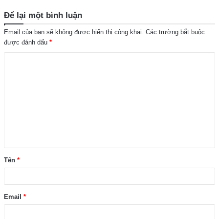
Để lại một bình luận
Email của bạn sẽ không được hiển thị công khai.
Các trường bắt buộc
được đánh dấu
*
B
ì
n
h
l
u
ậ
Tên
*
n
*
Email
*