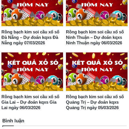
Rồng bạch kim soi cầu xổ số
Rồng bạch kim soi cầu xổ số
Đà Nẵng – Dự đoán kqxs Đà
Ninh Thuận – Dự đoán kqxs
Nẵng ngày 07/03/2026
Ninh Thuận ngày 06/03/2026
Rồng bạch kim soi cầu xổ số
Rồng bạch kim soi cầu xổ số
Gia Lai – Dự đoán kqxs Gia
Quảng Trị – Dự đoán kqxs
Lai ngày 06/03/2026
Quảng Trị ngày 05/03/2026
Bình luận