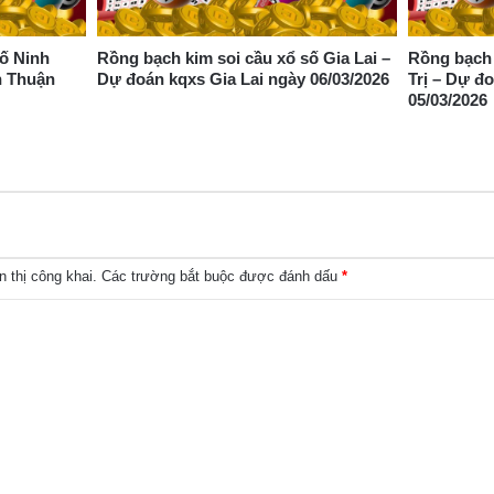
số Ninh
Rồng bạch kim soi cầu xổ số Gia Lai –
Rồng bạch 
h Thuận
Dự đoán kqxs Gia Lai ngày 06/03/2026
Trị – Dự đ
05/03/2026
 thị công khai.
Các trường bắt buộc được đánh dấu
*