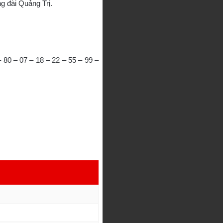
g đài Quảng Trị.
– 80 – 07 – 18 – 22 – 55 – 99 –