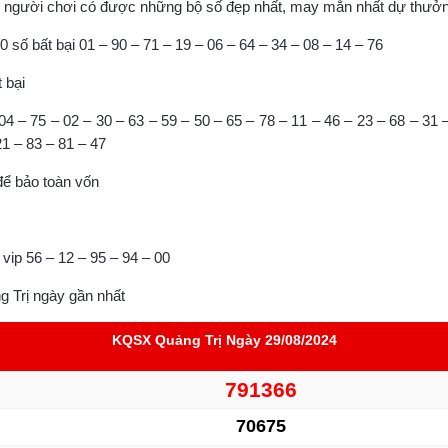
p người chơi có được những bộ số đẹp nhất, may mắn nhất dự thưởn
0 số bất bại
01 – 90 – 71 – 19 – 06 – 64 – 34 – 08 – 14 – 76
 bại
04 – 75 – 02 – 30 – 63 – 59 – 50 – 65 – 78 – 11 – 46 – 23 – 68 – 31 
21 – 83 – 81 – 47
để bảo toàn vốn
vip 56 – 12 – 95 – 94 – 00
 Trị ngày gần nhất
KQSX Quảng Trị Ngày 29/08/2024
791366
70675