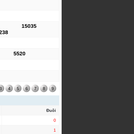
15035
238
5520
3
4
5
6
7
8
9
Đuôi
0
1