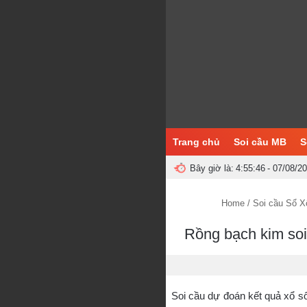
Trang chủ
Soi cầu MB
S
Bây giờ là:
4:55:47
- 07/08/2
Home
/
Soi cầu Sổ X
Rồng bạch kim soi
Soi cầu dự đoán kết quả xổ số