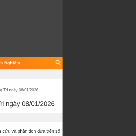
Thí
nh Nghiệm
chủ
muốn
g Trị ngày 08/01/2026
tìm
rị ngày 08/01/2026
gì?
n cứu và phân tích dựa trên số