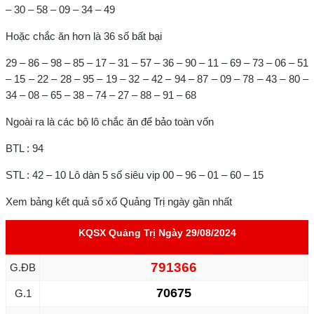
– 30 – 58 – 09 – 34 – 49
Hoặc chắc ăn hơn là 36 số bất bại
29 – 86 – 98 – 85 – 17 – 31 – 57 – 36 – 90 – 11 – 69 – 73 – 06 – 51
– 15 – 22 – 28 – 95 – 19 – 32 – 42 – 94 – 87 – 09 – 78 – 43 – 80 –
34 – 08 – 65 – 38 – 74 – 27 – 88 – 91 – 68
Ngoài ra là các bộ lô chắc ăn để bảo toàn vốn
BTL : 94
STL : 42 – 10
Lô dàn 5 số siêu vip 00 – 96 – 01 – 60 – 15
Xem bảng kết quả sổ xố Quảng Trị ngày gần nhất
KQSX Quảng Trị Ngày 29/08/2024
791366
G.ĐB
70675
G.1