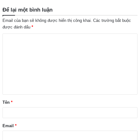
Để lại một bình luận
Email của bạn sẽ không được hiển thị công khai.
Các trường bắt buộc
được đánh dấu
*
B
ì
n
h
l
u
ậ
Tên
*
n
*
Email
*