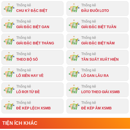
Thống kê
Thống kê
CHU KỲ ĐẶC BIỆT
ĐẦU ĐUÔI LOTO
Thống kê
Thống kê
GIẢI ĐẶC BIỆT GAN
GIẢI ĐẶC BIỆT TUẦN
Thống kê
Thống kê
GIẢI ĐẶC BIỆT THÁNG
GIẢI ĐẶC BIỆT NĂM
Thống kê
Thống kê
THEO BỘ SỐ
TẦN SUẤT XUẤT HIỆN
Thống kê
Thống kê
LÔ XIÊN HAY VỀ
LÔ GAN LÂU RA
Thống kê
Thống kê
LÔ RƠI TỪ ĐỀ
LOTO THEO GIẢI XSMB
Thống kê
Thống kê
ĐỀ KÉP LỆCH XSMB
ĐỀ KÉP ÂM XSMB
TIỆN ÍCH KHÁC