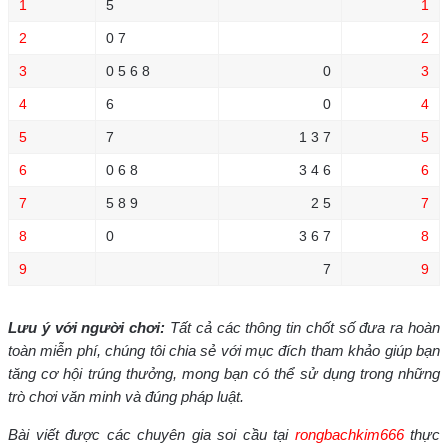
1
5
1
2
0 7
2
3
0 5 6 8
0
3
4
6
0
4
5
7
1 3 7
5
6
0 6 8
3 4 6
6
7
5 8 9
2 5
7
8
0
3 6 7
8
9
7
9
Lưu ý với người chơi:
Tất cả các thông tin chốt số đưa ra hoàn
toàn miễn phí, chúng tôi chia sẻ với mục đích tham khảo giúp bạn
tăng cơ hội trúng thưởng, mong bạn có thể sử dụng trong những
trò chơi văn minh và đúng pháp luật.
Bài viết được các chuyên gia soi cầu tại
rongbachkim666
thực