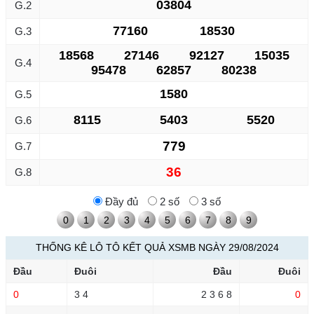
03804
G.2
77160
18530
G.3
18568
27146
92127
15035
G.4
95478
62857
80238
1580
G.5
8115
5403
5520
G.6
779
G.7
36
G.8
Đầy đủ
2 số
3 số
0
1
2
3
4
5
6
7
8
9
THỐNG KÊ LÔ TÔ KẾT QUẢ XSMB NGÀY 29/08/2024
Đầu
Đuôi
Đầu
Đuôi
0
3 4
2 3 6 8
0