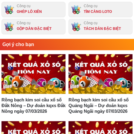
Công cụ
Công cụ
GHÉP LÔ XIÊN
TÌM CÀNG LOTO
Công cụ
Công cụ
GỘP DÀN ĐẶC BIỆT
TÁCH DÀN ĐẶC BIỆT
Gợi ý cho bạn
Rồng bạch kim soi cầu xổ số
Rồng bạch kim soi cầu xổ số
Đắk Nông – Dự đoán kqxs Đắk
Quảng Ngãi – Dự đoán kqxs
Nông ngày 07/03/2026
Quảng Ngãi ngày 07/03/2026