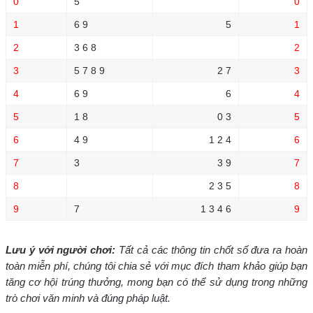
0
5
0
1
6 9
5
1
2
3 6 8
2
3
5 7 8 9
2 7
3
4
6 9
6
4
5
1 8
0 3
5
6
4 9
1 2 4
6
7
3
3 9
7
8
2 3 5
8
9
7
1 3 4 6
9
Lưu ý với người chơi:
Tất cả các thông tin chốt số đưa ra hoàn
toàn miễn phí, chúng tôi chia sẻ với mục đích tham khảo giúp bạn
tăng cơ hội trúng thưởng, mong bạn có thể sử dụng trong những
trò chơi văn minh và đúng pháp luật.