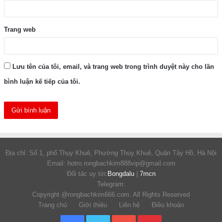
Trang web
Lưu tên của tôi, email, và trang web trong trình duyệt này cho lần
bình luận kế tiếp của tôi.
Địa chỉ: Số 1, phố Thụy Khuê, Phường Thuỵ Khuê, Quận Tây Hồ, Hà Nội
Email: hotro.rongbachkim888vip@gmail.com
Đối tác uy tín:
Bongdalu
|
7mcn
Telegram:
Copyright @rongbachkim666.com. All Rights Reserved
Trang chủ Giới thiệu Liên hệ Điều khoản